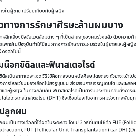
วทางการรักษาศีรษะล้านผมบาง
หลีกเลี่ยงปัจจัยแวดล้อมต่าง ๆ ที่เป็นสาเหตุของผมร่วงแล้ว ด้วยความก้า
แพทย์ในปัจจุบันทำให้มีแนวทางการรักษาภาวะผมร่วงในผู้ชายและผู้หญิง
 ดังต่อไปนี้
มน็อกซิดิลและฟินาสเตอไรด์
ซิดิลเป็นยาทาเฉพาะจุด วิธีใช้คือทาลงบนหนังศีรษะโดยตรง ตัวยาจะเข้าไปช
ุงการไหลเวียนของเลือดไปยังรูขุมขน ส่งเสริมการเจริญเติบโต และชะลอ
ายและผู้หญิง ในทางกลับกัน ฟินาสเตอไรด์เป็นยารับประทานที่ยับยั้งการผ
นไดไฮโดรเทสโทสเตอโรน (DHT) ซึ่งเชื่อมโยงกับอาการผมร่วงทางพันธุ
ปลูกผม
ผมเป็นทางเลือกที่ได้ผลในระยะยาว โดยมี 3 วิธีที่นิยมใช้คือ FUE (Folli
xtraction), FUT (Follicular Unit Transplantation) และ DHI (Di