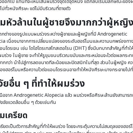
งออกไป แทนที่จะเห็นเส้นผมร่วงจุดใดจุดหนึ่ง แต่กลับเริ่มมีลักษณะขอ
ปทั่วหนังศีรษะ แต่ไม่มีบริเวณที่ตายตัว
มหัวล้านในผู้ชายจึงมากกว่าผู้หญิ
กต่างของรูปแบบผมร่วงระหว่างผู้ชายและผู้หญิงที่มี Androgenetic
ia เนื่องมาจากการเปลี่ยนแปลงของระดับฮอร์โมนและความบกพร่องทาง
นโดรเจน เช่น ไดไฮโดรเทสโทสเตอโรน (DHT) ซึ่งมีบทบาทสำคัญที่ทำให้
มร่วง ในผู้ชาย จะทำให้รูขุมขนบริเวณขมับและกระหม่อมจะไวต่อผลกระ
กกว่า นำไปสู่การลดขนาดทีละน้อยและปิดสนิทในที่สุด ส่วนในผู้หญิง คว
องฮอร์โมนหรือความไวต่อแอนโดรเจนอาจทำให้หนังศีรษะบางกระจายไปทั่
จัยอื่น ๆ ที่ทำให้ผมร่วง
ือจาก Androgenetic Alopecia แล้ว ผมร่วงหรือศีรษะล้านยังสามารถเก
ัจจัยแวดล้อมอื่น ๆ ด้วยเช่นกัน
มเครียด
รียดเป็นตัวการสำคัญที่ทำให้ผมร่วง โดยจะกระตุ้นความไม่สมดุลของฮอร