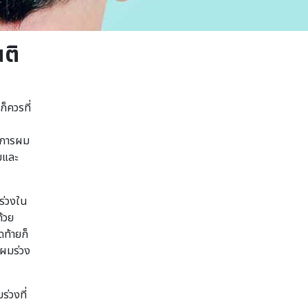
ติ
ก็ควรที่
าการผม
มและ
ร่วงใน
ด้วย
ดท้ายก็
งผมร่วง
่วงที่