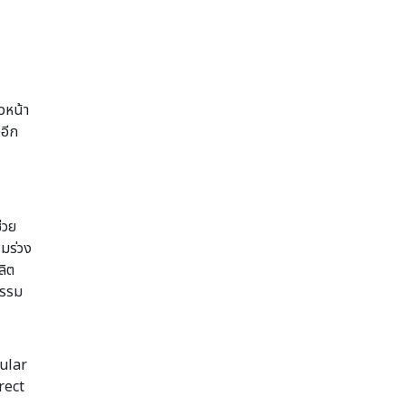
วหน้า
อีก
่วย
ผมร่วง
ลิต
กรรม
cular
rect