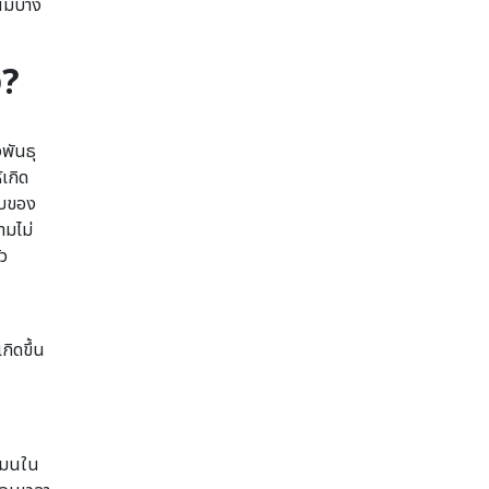
งผมบาง
ง?
พันธุ
เกิด
ทบของ
ามไม่
ว
ิดขึ้น
์โมนใน