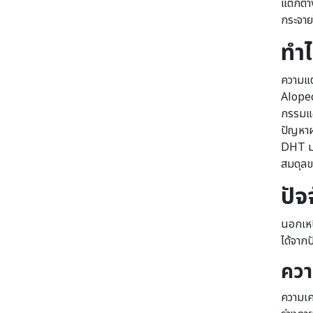
แตกต่า
กระจายไ
ทำไ
ความแต
Alopec
กรรมแอ
ปัญหาผ
DHT มา
สมดุลข
ปัจ
นอกเหน
ได้จากป
ควา
ความเค