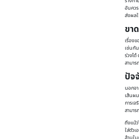
ร่างกาย
อันควร
ส่งผลใ
ขาด
เรื่อง
เช่นกั
ร่วงได้
สามารถ
ปัจ
นอกจากน
เส้นผม
การเจร
สามารถ
ถึงแม้ว
ใส่ตัวเ
ล้านในผ