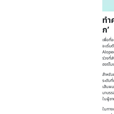
ทำค
ก’
เพื่อที
จะเริ่
Alopec
ร่วงที
ฮอร์โม
สำหรับ
ระดับที
เส้นผมบ
มาบรรจ
ในผู้ช
ในทางก