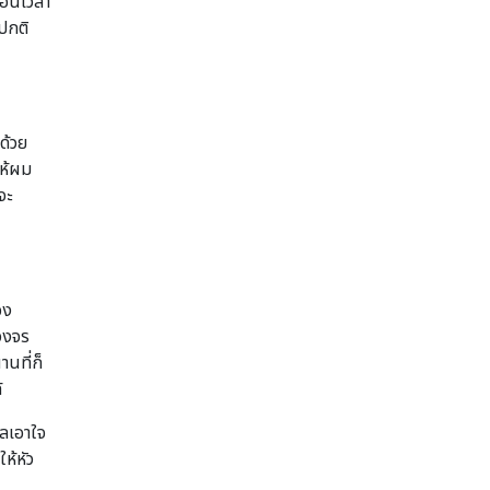
ก่อนเวลา
ปกติ
ด้วย
ให้ผม
จะ
อง
วงจร
นที่ก็
้
แลเอาใจ
ห้หัว