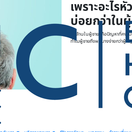
เพราะอะไรหั
บ่อยกว่าในผู
‘หัวล้านในผู้ชาย’ คือปัญหาที่ค
ทำไมผู้ชายถึงผมบางง่ายกว่าผู้ห