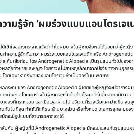
วามรู้จัก ‘ผมร่วงแบบแอนโดรเจเน
่จะได้เข้าใจอย่างกระจ่างแจ้งว่าทำไมผมบางในผู้ชายจึงพบได้บ่อยกว่าผู้หญิง 
มต้นทำความรู้จักกับภาวะ ผมร่วงแบบแอนโดรเจเนติก หรือ Androgenetic
ia กันเสียก่อน โดย Androgenetic Alopecia เป็นรูปแบบทั่วไปของอ
่ส่งผลต่อทั้งชายและหญิง โดยภาวะนี้มีสาเหตุหลักมาจากปัจจัยทางพันธุกรร
น โดยเฉพาะอิทธิพลของแอนโดรเจนซึ่งเป็นฮอร์โมนเพศชาย
ผลกระทบของ Androgenetic Alopecia ผู้ชายและผู้หญิงจะมีอาการผม
่แตกต่างกัน โดยผมร่วงในผู้ชาย จะเริ่มต้นด้วยไรผมที่ร่นขึ้นจากขมับ ตาม
างลงที่กระหม่อม และเมื่อเวลาผ่านไป บริเวณที่ร่วงเริ่มแผ่กว้างขึ้น จนสุ
บกันในที่สุด ทำให้เกิดศีรษะล้านบางส่วนหรือทั้งหมด โดยการลุกลามขอ
ายมักจะมีรูปแบบที่สามารถคาดเดาได้
ลับกัน ผู้หญิงที่มี Androgenetic Alopecia มักจะประสบกับรูปแบบผมร