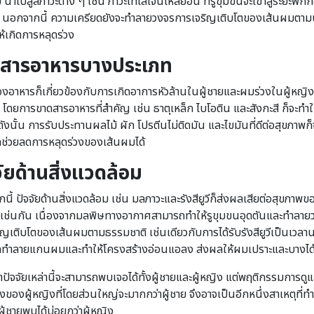
 นำไปสู่สภาวะต่าง ๆ เช่น ภาวะเทโลเจนไหลย้อน ที่รูขุมขนจะเข้าสู่ระยะพัก
 นอกจากนี้ ความเครียดยังจะทำลายวงจรการเจริญเติบโตของเส้นผมตาม
ห้เกิดการหลุดร่วง
สารอาหารบางประเภท
ของอาหารก็เกี่ยวข้องกับการเกิดอาการหัวล้านในผู้ชายและผมร่วงในผู้หญิง
น โดยการขาดสารอาหารที่สำคัญ เช่น ธาตุเหล็ก ไบโอติน และสังกะสี ก็จะทำ
 ดังนั้น การรับประทานผลไม้ ผัก โปรตีนไม่ติดมัน และไขมันที่ดีต่อสุขภาพก็
ช่วยลดการหลุดร่วงของเส้นผมได้
จัยด้านสิ่งแวดล้อม
ี้ ปัจจัยด้านสิ่งแวดล้อม เช่น มลภาวะและรังสียูวีก็ส่งผลเสียต่อสุขภาพข
เช่นกัน เนื่องจากมลพิษทางอากาศสามารถทำให้รูขุมขนอุดตันและทำลาย
ิญเติบโตของเส้นผมตามธรรมชาติ เช่นเดียวกับการได้รับรังสียูวีเป็นเวลานา
ทำลายแกนผมและทำให้โครงสร้างอ่อนแอลง ส่งผลให้ผมเปราะและบางได
่าปัจจัยเหล่านี้จะสามารถพบเจอได้ทั้งผู้ชายและผู้หญิง แต่พฤติกรรมการดู
องของผู้หญิงที่โดยส่วนใหญ่จะมากกว่าผู้ชาย จึงอาจเป็นอีกหนึ่งสาเหตุที่ทำใ
ู้ชายพบได้บ่อยกว่าผู้หญิง