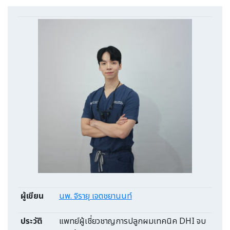
ผู้เขียน
นพ. จิรายุ เจตชยานนท์
ประวัติ
แพทย์ผู้เชี่ยวชาญการปลูกผมเทคนิค DHI จบ