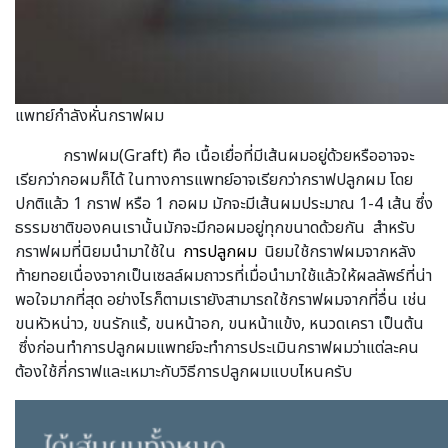
แพทย์กำลังหั่นกราฟผม
กราฟผม(Graft) คือ เนื้อเยื่อที่มีเส้นผมอยู่ด้วยหรืออาจจะ
เรียกว่ากอผมก็ได้ ในทางการแพทย์อาจเรียกว่ากราฟปลูกผม โดย
ปกติแล้ว 1 กราฟ หรือ 1 กอผม มักจะมีเส้นผมประมาณ 1-4 เส้น ซึ่ง
ธรรมชาติของคนเรานั้นมักจะมีกอผมอยู่ทุกขนาดด้วยกัน สำหรับ
กราฟผมที่นิยมนำมาใช้ใน
การปลูกผม
นิยมใช้กราฟผมจากหลัง
ท้ายทอยเนื่องจากเป็นเซลล์ผมถาวรที่เมื่อนำมาใช้แล้วให้ผลลัพธ์ที่น่า
พอใจมากที่สุด อย่างไรก็ตามเรายังสามารถใช้กราฟผมจากที่อื่น เช่น
ขนหัวหน่าว, ขนรักแร้, ขนหน้าอก, ขนหน้าแข้ง, หนวดเครา เป็นต้น
ซึ่งก่อนทำการปลูกผมแพทย์จะทำการประเมินกราฟผมว่าแต่ละคน
ต้องใช้กี่กราฟและเหมาะกับวิธีการปลูกผมแบบไหนครับ