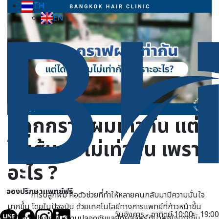
TH
EN
ปลูกกราฟผมเท่ากัน แต่
ได้เส้นผมไม่เท่ากัน เพราะ
อะไร ?
จองปรึกษาแพทย์ฟรี
การปลูกผม คือตัวช่วยที่ทำให้หลายคนกลับมามีความมั่นใจ
มากขึ้น โดยในปัจจุบัน ด้วยเทคโนโลยีทางการแพทย์ที่ก้าวหน้าขึ้น
วันอังคาร - อาทิตย์ 10:00 - 19:00
ทำให้การปลูกผลมีความปลอดภัยและได้ผลลัพธ์ที่น่าพอใจมากขึ้น