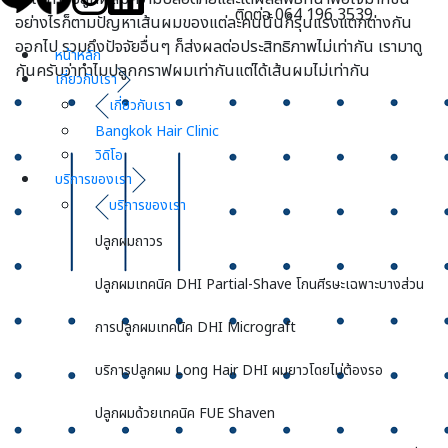
ติดต่อ 064 196 3539
อย่างไรก็ตามปัญหาเส้นผมของแต่ละคนนั้นก็รุนแรงแตกต่างกัน
ออกไป รวมถึงปัจจัยอื่นๆ ก็ส่งผลต่อประสิทธิภาพไม่เท่ากัน เรามาดู
หน้าหลัก
กันครับว่าทำไมปลูกกราฟผมเท่ากันแต่ได้เส้นผมไม่เท่ากัน
เกี่ยวกับเรา
เกี่ยวกับเรา
Bangkok Hair Clinic
วิดิโอ
บริการของเรา
บริการของเรา
ปลูกผมถาวร
ปลูกผมเทคนิค DHI Partial-Shave โกนศีรษะเฉพาะบางส่วน
การปลูกผมเทคนิค DHI Micrograft
บริการปลูกผม Long Hair DHI ผมยาวโดยไม่ต้องรอ
ปลูกผมด้วยเทคนิค FUE Shaven