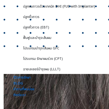
ปลูกผมถาวรด้วยเทคนิค DHI (FUE with Implanter)
ปลูกคิ้วถาวร
ปลูกคิ้วถาวร (EBT)
ฟื้นฟูและบำรุงเส้นผม
โปรแกรมบำรุงเส้นผม GFC
โปรแกรม รักษาผมร่วง (CPT)
ฉายเลเซอร์บำรุงผม (LLLT)
รีวิวการรักษา
BLOG
คำถามที่พบบ่อย
ติดต่อเรา