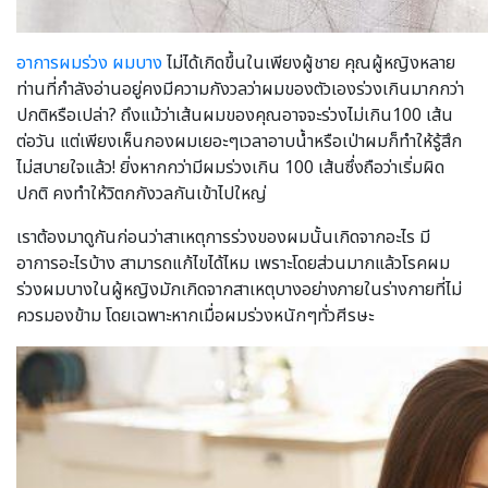
อาการผมร่วง ผมบาง
ไม่ได้เกิดขึ้นในเพียงผู้ชาย คุณผู้หญิงหลาย
ท่านที่กำลังอ่านอยู่คงมีความกังวลว่าผมของตัวเองร่วงเกินมากกว่า
ปกติหรือเปล่า? ถึงแม้ว่าเส้นผมของคุณอาจจะร่วงไม่เกิน100 เส้น
ต่อวัน แต่เพียงเห็นกองผมเยอะๆเวลาอาบน้ำหรือเป่าผมก็ทำให้รู้สึก
ไม่สบายใจแล้ว! ยิ่งหากกว่ามีผมร่วงเกิน 100 เส้นซึ่งถือว่าเริ่มผิด
ปกติ คงทำให้วิตกกังวลกันเข้าไปใหญ่
เราต้องมาดูกันก่อนว่าสาเหตุการร่วงของผมนั้นเกิดจากอะไร มี
อาการอะไรบ้าง สามารถแก้ไขได้ไหม เพราะโดยส่วนมากแล้วโรคผม
ร่วงผมบางในผู้หญิงมักเกิดจากสาเหตุบางอย่างภายในร่างกายที่ไม่
ควรมองข้าม โดยเฉพาะหากเมื่อผมร่วงหนักๆทั่วศีรษะ