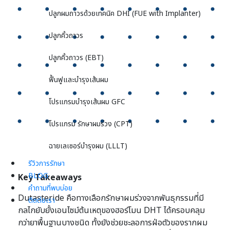
ปลูกผมถาวรด้วยเทคนิค DHI (FUE with Implanter)
ปลูกคิ้วถาวร
ปลูกคิ้วถาวร (EBT)
ฟื้นฟูและบำรุงเส้นผม
โปรแกรมบำรุงเส้นผม GFC
โปรแกรม รักษาผมร่วง (CPT)
ฉายเลเซอร์บำรุงผม (LLLT)
รีวิวการรักษา
BLOG
Key Takeaways
คำถามที่พบบ่อย
Dutasteride คือทางเลือกรักษาผมร่วงจากพันธุกรรมที่มี
ติดต่อเรา
กลไกยับยั้งเอนไซม์ต้นเหตุของฮอร์โมน DHT ได้ครอบคลุม
กว่ายาพื้นฐานบางชนิด ทั้งยังช่วยชะลอการฝ่อตัวของรากผม