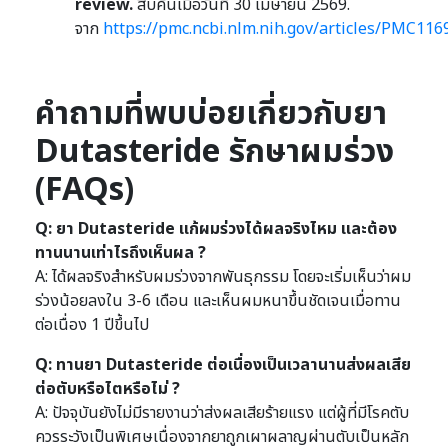
review.
สืบค้นเมื่อวันที่ 30 เมษายน 2569.
จาก
https://pmc.ncbi.nlm.nih.gov/articles/PMC116
คำถามที่พบบ่อยเกี่ยวกับยา
Dutasteride รักษาผมร่วง
(FAQs)
Q: ยา Dutasteride แก้ผมร่วงได้ผลจริงไหม และต้อง
ทานนานเท่าไรถึงเห็นผล ?
A: ได้ผลจริงสำหรับผมร่วงจากพันธุกรรม โดยจะเริ่มเห็นว่าผม
ร่วงน้อยลงใน 3-6 เดือน และเห็นผมหนาขึ้นชัดเจนเมื่อทาน
ต่อเนื่อง 1 ปีขึ้นไป
Q: ทานยา Dutasteride ต่อเนื่องเป็นเวลานานส่งผลเสีย
ต่อตับหรือไตหรือไม่ ?
A: ปัจจุบันยังไม่มีรายงานว่าส่งผลเสียร้ายแรง แต่ผู้ที่มีโรคตับ
ควรระวังเป็นพิเศษเนื่องจากยาถูกเผาผลาญผ่านตับเป็นหลัก