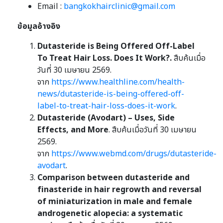
Email :
bangkokhairclinic@gmail.com
ข้อมูลอ้างอิง
Dutasteride is Being Offered Off-Label
To Treat Hair Loss. Does It Work?.
สืบค้นเมื่อ
วันที่ 30 เมษายน 2569.
จาก
https://www.healthline.com/health-
news/dutasteride-is-being-offered-off-
label-to-treat-hair-loss-does-it-work
.
Dutasteride (Avodart) – Uses, Side
Effects, and More
. สืบค้นเมื่อวันที่ 30 เมษายน
2569.
จาก
https://www.webmd.com/drugs/dutasteride-
avodart
.
Comparison between dutasteride and
finasteride in hair regrowth and reversal
of miniaturization in male and female
androgenetic alopecia: a systematic