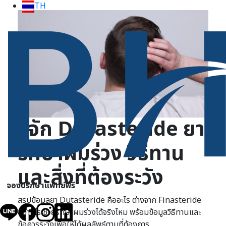
TH
รู้จัก Dutasteride ยา
รักษาผมร่วง วิธีทาน
และสิ่งที่ต้องระวัง
จองปรึกษาแพทย์ฟรี
สรุปข้อมูลยา Dutasteride คืออะไร ต่างจาก Finasteride
อย่างไร ช่วยรักษาผมร่วงได้จริงไหม พร้อมข้อมูลวิธีทานและ
ข้อควรระวังเพื่อให้ได้ผลลัพธ์ตามที่ต้องการ