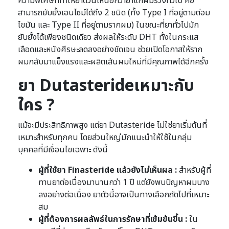
ความพิเศษที่ทำให้ยาตัวนี้เหนือกว่ายาแก้ผมร่วงทั่วไป คือ
สามารถยับยั้งเอนไซม์ได้ถึง 2 ชนิด (ทั้ง Type I ที่อยู่ตามต่อม
ไขมัน และ Type II ที่อยู่ตามรากผม) ในขณะที่ยาทั่วไปมัก
ยับยั้งได้เพียงชนิดเดียว ส่งผลให้ระดับ DHT ทั้งในกระแส
เลือดและหนังศีรษะลดลงอย่างชัดเจน ช่วยเปิดโอกาสให้ราก
ผมกลับมาแข็งแรงและผลิตเส้นผมใหม่ที่มีคุณภาพได้อีกครั้ง
ยา Dutasterideเหมาะกับ
ใคร ?
แม้จะมีประสิทธิภาพสูง แต่ยา Dutasteride ไม่ใช่ยาเริ่มต้นที่
เหมาะสำหรับทุกคน โดยส่วนใหญ่มักแนะนำให้ใช้ในกลุ่ม
บุคคลที่มีเงื่อนไขเฉพาะ ดังนี้
ผู้ที่ใช้ยา Finasteride แล้วยังไม่เห็นผล :
สำหรับผู้ที่
ทานยาต่อเนื่องมานานกว่า 1 ปี แต่ยังพบปัญหาผมบาง
ลงอย่างต่อเนื่อง ยาตัวนี้อาจเป็นทางเลือกถัดไปที่เหมาะ
สม
ผู้ที่ต้องการผลลัพธ์ในการรักษาที่เข้มข้นขึ้น :
ใน