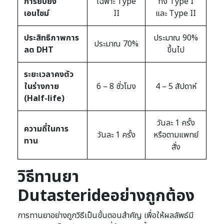
การยับยั้ง
เฉพาะ Type
ทั้ง Type I
เอนไซม์
II
และ Type II
ประสิทธิภาพการ
ประมาณ 90%
ประมาณ 70%
ลด DHT
ขึ้นไป
ระยะเวลาคงตัว
ในร่างกาย
6 – 8 ชั่วโมง
4 – 5 สัปดาห์
(Half-life)
วันละ 1 ครั้ง
ความถี่ในการ
วันละ 1 ครั้ง
หรือตามแพทย์
ทาน
สั่ง
วิธีทานยา
Dutasterideอย่างถูกต้อง
การทานยาอย่างถูกวิธีเป็นขั้นตอนสำคัญ เพื่อให้ผลลัพธ์มี