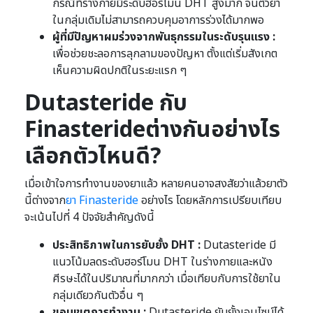
กรณีที่ร่างกายมีระดับฮอร์โมน DHT สูงมาก จนตัวยา
ในกลุ่มเดิมไม่สามารถควบคุมอาการร่วงได้มากพอ
ผู้ที่มีปัญหาผมร่วงจากพันธุกรรมในระดับรุนแรง :
เพื่อช่วยชะลอการลุกลามของปัญหา ตั้งแต่เริ่มสังเกต
เห็นความผิดปกติในระยะแรก ๆ
Dutasteride กับ
Finasterideต่างกันอย่างไร
เลือกตัวไหนดี?
เมื่อเข้าใจการทำงานของยาแล้ว หลายคนอาจสงสัยว่าแล้วยาตัว
นี้ต่างจาก
ยา Finasteride
อย่างไร โดยหลักการเปรียบเทียบ
จะเน้นไปที่ 4 ปัจจัยสำคัญดังนี้
ประสิทธิภาพในการยับยั้ง DHT :
Dutasteride มี
แนวโน้มลดระดับฮอร์โมน DHT ในร่างกายและหนัง
ศีรษะได้ในปริมาณที่มากกว่า เมื่อเทียบกับการใช้ยาใน
กลุ่มเดียวกันตัวอื่น ๆ
ขอบเขตการทำงาน :
Dutasteride ยับยั้งเอนไซม์ได้