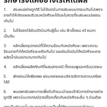
รักษารังแคอย่างไรให้ได้ผล
1. สระผมอย่างถูกวิธี ไม่ใช้แรงในการสระผมมากจนเกินไปเพราะ
อาจทำให้เกิดแผลบริเวณหนังศีรษะได้และไม่ควรที่จะสระผมบ่อยจน
เกินไป
2. ไม่ใช้ของใช้ส่วนตัวร่วมกับผู้อื่น เช่น ผ้าเช็ดผม หวี หมวก
เป็นต้น
3. หลีกเลี่ยงอุปกรณ์ที่ใช้ความร้อนกับหนังศีรษะ เพราะความ
ร้อนอาจทำให้หนังศีรษะแห้งเกินไป และต่อมไขมันใต้หนังศีรษะอาจ
ผลิตน้ำมันออกมามากเกินไป
4. หลีกเลี่ยงผลิตภัณฑ์ที่ผสมสารเคมี ทั้งแชมพูและครีมนวดผม
5. พักผ่อนให้เพียงพอ ผ่อนคลายและบริหารจัดการความเครียด
ให้ดี
6. พบแพทย์เฉพาะทางเพื่อรับคำแนะนำและเข้ารับการรักษาอย่าง
ถูกวิธี เพราะในบางกรณีอาจมีโรคเกี่ยวกับหนังศีรษะอื่น ๆ ร่วมด้วย