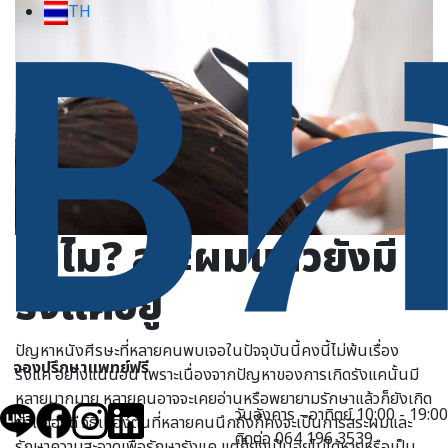
TH
ทำไม? สระผมแล้วยังมี
รังแคอยู่
ปัญหาหนังศีรษะที่หลายคนพบเจอในปัจจุบันนี้คงนี้ไม่พ้นเรื่อง
จองปรึกษาแพทย์ฟรี
รังแค อย่างแน่นอน เพราะเนื่องจากปัญหาของการเกิดรังแคนั้นมี
หลายมากมาย หลายคนอาจจะเคยอ่านหรือพยายามรักษาแล้วก็ยังเกิด
วันอังคาร - อาทิตย์ 10:00 - 19:00
รังแคอยู่ดี วิธีเบื้องต้นที่หลายคนนึกถึงก็คงจะเป็นการสระผมและ
ติดต่อ 064 196 3539
รักษาความสะอาดเพื่อรักษารังแค แต่ก็ยังเป็นอยู่ไม่ได้หายหรือเป็น