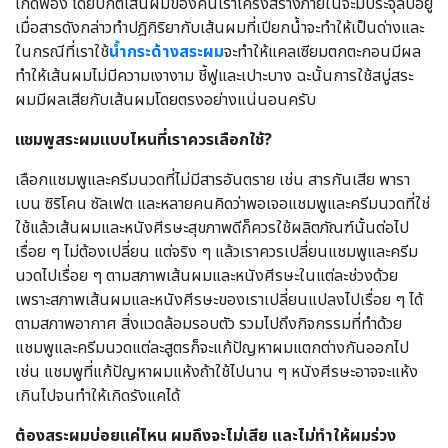
เกิดฟอง โดยปกติเส้นผมของคนเราโครงสร้างภายในจะมีประจุลบอยู่
เมื่อสารดังกล่าวทำปฎิกิริยากับเส้นผมที่เปียกน้ำจะทำให้เป็นด่างและ
ในกรณีที่เราใช้
น้ำกระด้างสระผม
จะทำให้แคลเซียมตกตะกอนมีผล
ทำให้เส้นผมไม่มีความเงางาม ชี้ฟูและเปาะบาง ฉะนั้นการใช้สบู่สระ
ผมมีผลเสียกับเส้นผมโดยตรงอย่างแน่นอนครับ
แชมพูสระผมแบบไหนที่เราควรเลือกใช้?
เลือกแชมพูและครีมนวดที่ไม่มีสารอันตราย เช่น สารกันเสีย พารา
เบน ซิริโคน ซัลเฟต และหลายคนคิดว่าพอเจอแชมพูและครีมนวดที่ใช่
ใช้แล้วเส้นผมและหนังศีรษะสุขภาพดีก็ควรใช้ผลิตภัณฑ์นั้นต่อไป
เรื่อย ๆ ไม่ต้องเปลี่ยน แต่จริง ๆ แล้วเราควรเปลี่ยนแชมพูและครีม
นวดไปเรื่อย ๆ ตามสภาพเส้นผมและหนังศีรษะในแต่ละช่วงด้วย
เพราะสภาพเส้นผมและหนังศีรษะของเราเปลี่ยนแปลงไปเรื่อย ๆ ได้
ตามสภาพอากาศ สิ่งแวดล้อมรอบตัว รวมไปถึงกิจกรรมที่ทำด้วย
แชมพูและครีมนวดแต่ละสูตรก็จะแก้ปัญหาผมแตกต่างกันออกไป
เช่น แชมพูที่แก้ปัญหาผมแห้งถ้าใช้ไปนาน ๆ หนังศีรษะอาจจะแห้ง
เกินไปจนทำให้เกิดรังแคได้
ต้องสระผมบ่อยแค่ไหน ผมถึงจะไม่เสีย และไม่ทำให้ผมร่วง