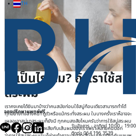
TH
จะเป็นไรไหม? ถ้าเราใช้สบู่
สระผม
เราคงเคยได้ยินมาบ้างว่าคนสมัยก่อนใช้สบู่ก้อนเดียวสามารถทำได้
จองปรึกษาแพทย์ฟรี
ทุกอย่างทั้งล้างหน้า ถูตัวหรือแม้กระทั่งสระผม ในบางครั้งเราห็อาจจะ
เผลอเอาสบู่มาสระผมก็ยังมี ทุกคนสงสัยไหมครับว่าการใช้สบู่สระผม
วันอังคาร - อาทิตย์ 10:00 - 19:00
นั้นมันส่งผลดีหรือผลเสียกับเส้นผมของเราเพราะหลายคนบอก
ติดต่อ 064 196 3539
ว่าการใช้สบู่สระผมนั้นก็ช่วยทำความสะอาดเส้นผมเช่นเดียวกับแชมพู