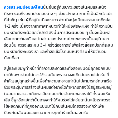
ควรสระผมบ่อยแค่ไหน
นั้นขึ้นอยู่กับสภาวะของเส้นผมและหนัง
ศีรษะ รวมถึงองค์ประกอบต่าง ๆ ด้วย สภาพอากาศก็เป็นอีกตัวแปร
ที่สำคัญ เช่น ผู้ที่อยู่ในเมืองหนาว ส่วนใหญ่จะนิยมสระผมอาทิตย์ละ
1-2 ครั้ง เนื่องจากอากาศที่หนาวทำให้หนังศีรษะแห้ง ทำให้ความมัน
บนหนังศีรษะน้อยกว่าปกติ ดังนั้นการสระผมบ่อย ๆ นั้นจะเป็นผล
เสียมากกว่าผลดี และในส่วนของประเทศไทยของเรานั้นอยู่ในเขต
ร้อนชื้น ควรจะสระผม 3-4 ครั้งต่ออาทิตย์ เพื่อล้างสิ่งสกปรกที่สะสม
บนหนังศีรษะของเรา และกำจัดเชื้อโรคบนหนังศีรษะให้มีจำนวน
น้อยที่สุด
สบู่และแชมพูทำหน้าที่ทำความสะอาดและทั้งสองชนิดนี้ถูกออกแบบ
มาใช้เฉพาะส่วนไม่ควรใช้รวมกันเพราะอาจจะเกิดอันตรายได้ครับ ที่
สำคัญสบู่ถูกสร้างขึ้นเพื่อทำความสะอาดเท่านั้นไม่สามารถรักษาหรือ
ช่วยกระตุ้นการสร้างเส้นผมแต่อย่างใดถ้าหากเรายังใช้สบู่สระผมอยู่
ในอนาคตอาจจะเกิดผลเสียตามมากับเส้นผมของเราได้ ทั้งผมแห้ง
เสีย ชี้ฟูหรือแย่กว่านั้นอาจจะทำให้ผมร่วงได้ครับฉะนั้นแล้วเราควรจะ
ใช้ผลิตภัณฑ์ที่ถูกออกแบบมาใช้กับเส้นผมโดยตรงจะดีกว่าเพื่อ
ป้องกันเส้นผมของเราจากการถูกทำร้ายนั่นเองครับ