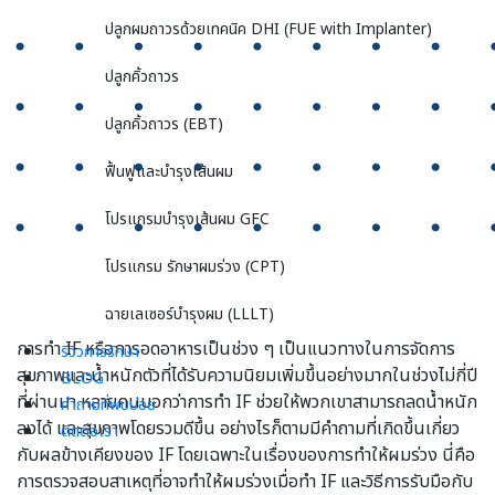
ปลูกผมถาวรด้วยเทคนิค DHI (FUE with Implanter)
ปลูกคิ้วถาวร
ปลูกคิ้วถาวร (EBT)
ฟื้นฟูและบำรุงเส้นผม
โปรแกรมบำรุงเส้นผม GFC
โปรแกรม รักษาผมร่วง (CPT)
ฉายเลเซอร์บำรุงผม (LLLT)
การทำ IF หรือการอดอาหารเป็นช่วง ๆ เป็นแนวทางในการจัดการ
รีวิวการรักษา
สุขภาพและน้ำหนักตัวที่ได้รับความนิยมเพิ่มขึ้นอย่างมากในช่วงไม่กี่ปี
BLOG
ที่ผ่านมา หลายคนบอกว่าการทำ IF ช่วยให้พวกเขาสามารถลดน้ำหนัก
คำถามที่พบบ่อย
ลงได้ และสุขภาพโดยรวมดีขึ้น อย่างไรก็ตามมีคำถามที่เกิดขึ้นเกี่ยว
ติดต่อเรา
กับผลข้างเคียงของ IF โดยเฉพาะในเรื่องของการทำให้ผมร่วง นี่คือ
การตรวจสอบสาเหตุที่อาจทำให้ผมร่วงเมื่อทำ IF และวิธีการรับมือกับ