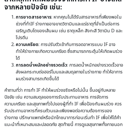
จากหลายปัจจัย เช่น:
การขาดสารอาหาร
: หากคุณไม่ได้รับสารอาหารที่เพียงพอใน
ช่วงที่ทำIF ร่างกายอาจขาดวิตามินและแร่ธาตุที่จำเป็นต่อการ
เจริญเติบโตของเส้นผม เช่น ธาตุเหล็ก สังกะสี วิตามิน D และ
โปรตีน
ความเครียด
: การปรับตัวเข้ากับการอดอาหารแบบ IF อาจ
ทำให้ร่างกายเกิดความเครียด ซึ่งสามารถกระตุ้นให้เกิดผมร่วง
ได้
การลดน้ำหนักอย่างรวดเร็ว
: การลดน้ำหนักอย่างรวดเร็วอาจ
ส่งผลกระทบต่อฮอร์โมนและสมดุลภายในร่างกาย ทำให้อาการ
ผมร่วงสามารถเกิดขึ้นได้
คำถามที่ว่า การทำ IF ทำให้ผมร่วงจริงหรือไม่นั้น ขึ้นอยู่กับหลาย
ปัจจัย เช่น ความสมดุลของการรับประทานอาหาร การจัดการ
ความเครียด และสุขภาพทั่วไปของผู้ที่ทำ IF เพื่อป้องกันผมร่วง ควร
รับประทานอาหารที่ครบถ้วนและเพียงพอต่อความต้องการของ
ร่างกาย ปรึกษาแพทย์หรือนักโภชนาการก่อนเริ่มทำ IF เพื่อให้ได้คำ
แนะนำที่เหมาะสมและปลอดภัย สุดท้ายนี้ การดูแลสุขภาพทั้งภายนอก