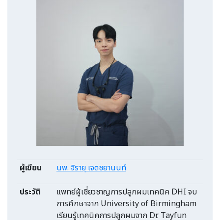
ผู้เขียน
นพ. จิรายุ เจตชยานนท์
ประวัติ
แพทย์ผู้เชี่ยวชาญการปลูกผมเทคนิค DHI จบ
การศึกษาจาก University of Birmingham
เรียนรู้เทคนิคการปลูกผมจาก Dr. Tayfun