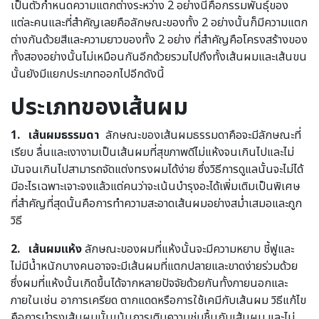
เป็นตัวกำหนดความแตกต่างระหว่าง 2 อย่างนี้คือกรรมพันธุ์ของ
แต่ละคนและที่สำคัญเลยคือลักษณะของทั้ง 2 อย่างนั้นก็มีความแตก
ต่างกันด้วยสีและความยาวของทั้ง 2 อย่าง ที่สำคัญคือโครงสร้างของ
ทั้งสองอย่างนั้นไม่เหมือนกันอีกด้วยรวมไปถึงทั้งเส้นผมและเส้นขน
นั้นยังมีแยกประเภทออกไปอีกดังนี้
ประเภทของเส้นผม
1.
เส้นผมธรรมดา
ลักษณะของเส้นผมธรรมดาคือจะมีลักษณะที่
เรียบ ลื่นและเงางามเป็นเส้นผมที่สุขภาพดีไม่แห้งจนเกินไปและไม่
มันจนเกินไปสามารถจัดแต่งทรงผมได้ง่าย ซึ่งวิธีการดูแลนั้นจะไม่ได้
มีอะไรเฉพาะเจาะจงแล้วแต่คนว่าจะเน้นบำรุงอะได้เพิ่มเติมเป็นพิเศษ
ที่สำคัญที่สุดนั้นคือการทำความสะอาดเส้นผมอย่างสม่ำเสมอและถูก
วิธี
2.
เส้นผมแห้ง
ลักษณะของผมที่แห้งนั้นจะมีความหยาบ ชี้ฟูและ
ไม่มีน้ำหนักบางคนอาจจะมีเส้นผมที่แตกปลายและขาดง่ายร่วมด้วย
ซึ่งผมที่แห้งนั้นเกิดขึ้นได้จากหลายปัจจัยด้วยกันทั้งภายนอกและ
ภายในเช่น อาการเครียด ตากแดดหรือการใช้เคมีกับเส้นผม วิธีแก้ไข
คือการบำรุงเส้นผมนั้นเน้นการเติมความชุ่มชื้นกับเส้นผม และไม่