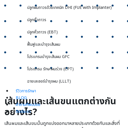
ปลูกผมถาวรด้วยเทคนิค DHI (FUE with Implanter)
ปลูกคิ้วถาวร
ปลูกคิ้วถาวร (EBT)
ฟื้นฟูและบำรุงเส้นผม
โปรแกรมบำรุงเส้นผม GFC
โปรแกรม รักษาผมร่วง (CPT)
ฉายเลเซอร์บำรุงผม (LLLT)
รีวิวการรักษา
เส้นผมและเส้นขนแตกต่างกัน
BLOG
คำถามที่พบบ่อย
อย่างไร?
ติดต่อเรา
เส้นผมและเส้นขนนั้นถูกแบ่งออกมาหลายประเภทด้วยกันและสิ่งที่