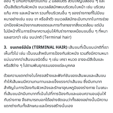
อ่อน ๆ มักมีความยาวไม่เกิน 2 มิลลิเมตร ส่วนใหญ่มีสีอ่อน ๆ และ
เป็นสีเดียวกับผิวหนัง ขนเวลลัสมักพบบริเวณใบหน้า เช่น บริเวณ
แก้ม คาง และหน้าผาก รวมทั้งบริเวณอื่น ๆ ของร่างกายที่ไม่มีขน
หนาอย่างเช่น แขน ขา หรือลำตัว ขนเวลลัสมักจะมีบทบาทในการช่วย
ปกป้องผิวหนังจากแสงแดดและการทำลายจากสิ่งแวดล้อม แต่มัน
ไม่มีหน้าที่ในการรักษาความอุ่นให้กับร่างกายเหมือนขนอื่น ๆ ที่หนา
และยาวกว่า เช่น ขนปกติ (Terminal hair)
3.
ขนเทอร์มินัล (TERMINAL HAIR)
เส้นขนที่เป็นขนปกติที่เรา
เห็นทั่วไป เช่น เป็นขนสำหรับการป้องกันผิวหนัง รวมถึงมีความหนา
แน่นมากกว่าเส้นขนชนิดอื่น ๆ เช่น เครา หนวด อาจจะมีสีเข้มและ
หรือสีต่าง ๆ ไปตามพันธุกรรมของแต่ละบุคคล
ด้วยความแตกต่างในโครงสร้างและฟังก์ชันของเส้นผมและเส้นขน
ทำให้เส้นผมมีความทนทานและแข็งแรงกว่าเส้นขน ซึ่งมีบทบาท
สำคัญในการป้องกันผิวหนังและรักษาอุณหภูมิของร่างกาย ในขณะ
ที่เส้นขนมักมีบทบาทที่เน้นไปที่การป้องกันและมอบความอบอุ่นให้
กับร่างกาย จึงสามารถบอกได้อย่างชัดเจนว่าทั้งสองอย่างนั้นมีความ
แตกต่างกันทั้งลักษณะและโครงสร้างนั่นเอง