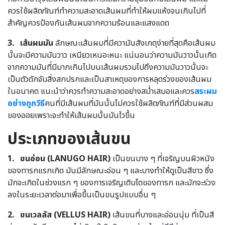
ควรใช้ผลิตภัณฑ์ทำความสะอาดเส้นผมที่ทำให้ผมแห้งจนเกินไปที่
สำคัญควรป้องกันเส้นผมจากความร้อนและแสงแดด
3.
เส้นผมมัน
ลักษณะเส้นผมที่มีความันสังเกตุง่ายที่สุดคือเส้นผม
นั้นจะมีความมันวาว เหนียวเหนอะหนะ แน่นอนว่าความมันวาวนั้นเกิด
จากความมันที่มีมากเกินไปบนเส้นผมรวมไปถึงความมันวาวนั้นจะ
เป็นตัวดักจับสิ่งสกปรกและเป็นสาเหตุของการหลุดร่วงของเส้นผม
ในอนาคต แนะนำว่าควรทำความสะอาดอย่างสม่ำเสมอและควร
สระผม
อย่างถูกวิธี
คนที่มีเส้นผมที่มันนั้นไม่ควรใช้ผลิตภัณฑ์ที่มีส่วนผสม
ของออยเพราะจะทำให้เส้นผมนั้นมันไวขึ้น
ประเภทของเส้นขน
1. ขนอ่อน (LANUGO HAIR)
เป็นขนบาง ๆ ที่เจริญบนผิวหนัง
ของทารกแรกเกิด มันมีลักษณะอ่อน ๆ และบางทำให้ดูเป็นสีขาว ซึ่ง
มักจะเกิดในช่วงแรก ๆ ของการเจริญเติบโตของทารก และมักจะร่วง
ลงในระยะเวลาต่อมาเพื่อขึ้นเป็นขนรูปแบบอื่น ๆ
2. ขนเวลลัส (VELLUS HAIR)
เส้นขนที่บางและอ่อนนุ่ม ที่เป็นสี