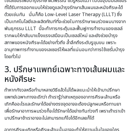
ใช้เลเซอร์เพื่อบำรุงรักษาผิวพรรณ แต่รู้หรือไม่ว่า ในปัจจุบันมีเลเซอร์
ที่ได้รับการออกแบบให้ช่วยดูแลบำรุงรักษาเส้นผมและหนังศีรษะได้
ด้วยเช่นกัน นั่นก็คือ Low-Level Laser Therapy (LLLT) ซึ่ง
เป็นเทคโนโลยีและผลิตภัณฑ์ที่จะช่วยในการรักษาผมร่วงผมบางจาก
พันธุกรรม LLLT นี้จะทำการกระตุ้นและฟื้นฟูการทำงานของเซลล์
รากผมให้กลับมาแข็งแรงเสมือนเป็นเซลล์ใหม่ และยังช่วยบำรุง
สภาพของหนังศีรษะได้อย่างทั่วถึง ล้ำลึกถึงระดับรูขุมขน เพราะ
อานุภาพการทำงานของเลเซอร์ให้ผลที่แน่นอนกว่าการใช้เซรั่มบำรุง
โดยทั่วไป
3. ปรึกษาแพทย์เฉพาะทางเส้นผมและ
หนังศีรษะ
ถ้าหากกังวลหรือทำมาหลายวิธีแล้วไม่ได้ผลแนะนำให้เข้ามาปรึกษา
แพทย์เฉพาะทางจะดีกว่า ถ้าเรารู้ว่าสาเหตุของอาการศีรษะล้านหรือ
เถิกคืออะไรและรักษาได้อย่างตรงจุดอาจจะต้องปลูกผมหรือทานยา
เพื่อรักษาอาการผมร่วงก็จะได้รักษาได้อย่างทันท่วงที เพราะถ้าเราเข้า
มาปรึกษาช้าเราอาจจะไม่สามารถแก้ไขได้อีกเลยก็ได้
อาการศีรษะเถิกหรือศีรษะล้านนั้นอาจจะทำให้ความมั่นใจของใคร