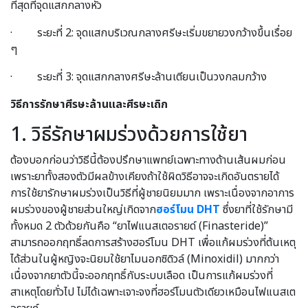
ที่สุดที่จุดแสกกลางหัว
· ระยะที่ 2: จุดแสกบริเวณกลางศรีษะเริ่มขยายวงกว้างขึ้นเรื่อย
ๆ
· ระยะที่ 3: จุดแสกกลางศรีษะล้านเตียนเป็นวงกลมกว้าง
วิธีการรักษาศีรษะล้านและศีรษะเถิก
1. วิธีรักษาผมร่วงด้วยการใช้ยา
ต้องบอกก่อนว่าวิธีนี้ต้องปรึกษาแพทย์เฉพาะทางด้านเส้นผมก่อน
เพราะยาทั้งสองตัวมีผลข้างเคียงถ้าใช้ผิดวิธีอาจจะเกิดอันตรายได้
การใช้ยารักษาผมร่วงเป็นวิธีที่ผู้ชายนิยมมาก เพราะเนื่องจากอาการ
ผมร่วงของผู้ชายส่วนใหญ่เกิดจาก
ฮอร์โมน DHT
ซึ่งยาที่ใช้รักษามี
ทั้งหมด 2 ตัวด้วยกันคือ “ยาไฟแนสเตอรายด์ (Finasteride)”
สามารถออกฤทธิ์ลดการสร้างฮอร์โมน DHT เพื่อแก้ผมร่วงที่ต้นเหตุ
ได้ส่วนในผู้หญิงจะนิยมใช้ยาไมนอกซิดิวล์ (Minoxidil) มากกว่า
เนื่องจากยาตัวนี้จะออกฤทธิ์กับระบบเลือด เป็นการแก้ผมร่วงที่
สาเหตุโดยทั่วไป ไม่ได้เฉพาะเจาะจงที่ฮอร์โมนตัวเดียวเหมือนไฟแนสเต