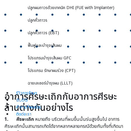
ปลูกผมถาวรด้วยเทคนิค DHI (FUE with Implanter)
ปลูกคิ้วถาวร
ปลูกคิ้วถาวร (EBT)
ฟื้นฟูและบำรุงเส้นผม
โปรแกรมบำรุงเส้นผม GFC
โปรแกรม รักษาผมร่วง (CPT)
ฉายเลเซอร์บำรุงผม (LLLT)
อาการศีรษะเถิกกับอาการศีรษะ
รีวิวการรักษา
BLOG
ล้านต่างกันอย่างไร
คำถามที่พบบ่อย
ติดต่อเรา
1. ศีรษะเถิก
หมายถึง บริเวณที่ผมขึ้นนั้นร่นสูงขึ้นไป อาการ
ศีรษะเถิกนั้นสามารถเกิดได้จากหลากหลายกรณีด้วยกันทั้งที่เกิดมา