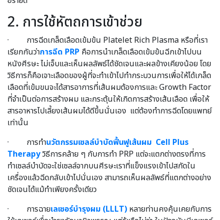
อรายด์
2. การใช้หัตถการเข้าช่วย
· การฉีดเกล็ดเลือดเข้มข้น Platelet Rich Plasma หรือที่เรา
เรียกกันว่า
การฉีด PRP
คือการนำเกล็ดเลือดเข้มข้นฉีกเข้าไปบน
หนังศีรษะ ไม่เจ็บและเห็นผลลัพธ์ได้ชัดเจนและผลข้างเคียงน้อย โดย
วิธีการก็คือเจาะเลือดของผู้ที่จะทำเข้าไปทำกระบวนการเพื่อให้ได้เกล็ด
เลือดที่เข้มขนจะได้สารอาการที่เส้นผมต้องการและ Growth Factor
ที่จำเป็นต่อการสร้างผม และกระตุ้นให้เกิดการสร้างเส้นเลือด เพื่อให้
สารอาหารไปเลี้ยงเส้นผมได้ดีขึ้นนั่นเอง แต่ต้องทำการฉีดโดยแพทย์
เท่านั้น
· การทำ
นวัตกรรมเซลล์บำบัดฟื้นฟูเส้นผม Cell Plus
Therapy
วิธีการคล้าย ๆ กับการทำ PRP แต่จะแตกต่างตรงที่การ
ทำเซลล์บำบัดจะใช่เซลล์จากบนศีรษะเราที่แข็งแรงเข้าไปสกัดใน
เครื่องแล้วฉีดกลับเข้าไปนั่นเอง สามารถเห็นผลลัพธ์ที่แตกต่างอย่าง
ชัดเจนได้แม้ทำเพียงครั้งเดียว
· การฉาย
เลเซอร์บำรุงผม (LLLT)
หลายท่านคงคุ้นเคยกับการ