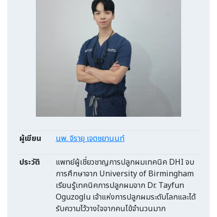
ผู้เขียน
นพ. จิรายุ เจตชยานนท์
ประวัติ
แพทย์ผู้เชี่ยวชาญการปลูกผมเทคนิค DHI จบ
การศึกษาจาก University of Birmingham
เรียนรู้เทคนิคการปลูกผมจาก Dr. Tayfun
Oguzoglu เจ้าแห่งการปลูกผมระดับโลกและได้
รับความไว้วางใจจากคนไข้จำนวนมาก