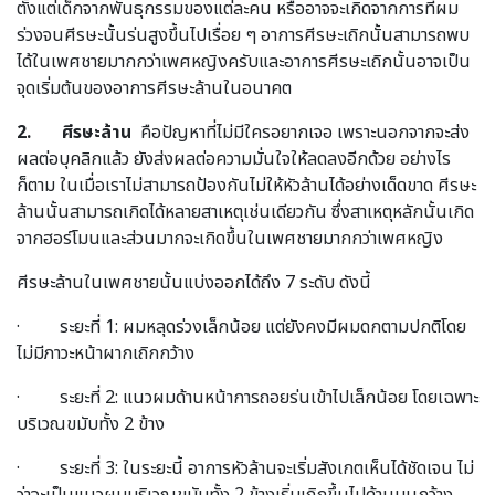
ตั้งแต่เด็กจากพันธุกรรมของแต่ละคน หรืออาจจะเกิดจากการที่ผม
ร่วงจนศีรษะนั้นร่นสูงขึ้นไปเรื่อย ๆ อาการศีรษะเถิกนั้นสามารถพบ
ได้ในเพศชายมากกว่าเพศหญิงครับและอาการศีรษะเถิกนั้นอาจเป็น
จุดเริ่มต้นของอาการศีรษะล้านในอนาคต
2. ศีรษะล้าน
คือปัญหาที่ไม่มีใครอยากเจอ เพราะนอกจากจะส่ง
ผลต่อบุคลิกแล้ว ยังส่งผลต่อความมั่นใจให้ลดลงอีกด้วย อย่างไร
ก็ตาม ในเมื่อเราไม่สามารถป้องกันไม่ให้หัวล้านได้อย่างเด็ดขาด ศีรษะ
ล้านนั้นสามารถเกิดได้หลายสาเหตุเช่นเดียวกัน ซึ่งสาเหตุหลักนั้นเกิด
จากฮอร์โมนและส่วนมากจะเกิดขึ้นในเพศชายมากกว่าเพศหญิง
ศีรษะล้านในเพศชายนั้นแบ่งออกได้ถึง 7 ระดับ ดังนี้
· ระยะที่ 1: ผมหลุดร่วงเล็กน้อย แต่ยังคงมีผมดกตามปกติโดย
ไม่มีภาวะหน้าผากเถิกกว้าง
· ระยะที่ 2: แนวผมด้านหน้าการถอยร่นเข้าไปเล็กน้อย โดยเฉพาะ
บริเวณขมับทั้ง 2 ข้าง
· ระยะที่ 3: ในระยะนี้ อาการหัวล้านจะเริ่มสังเกตเห็นได้ชัดเจน ไม่