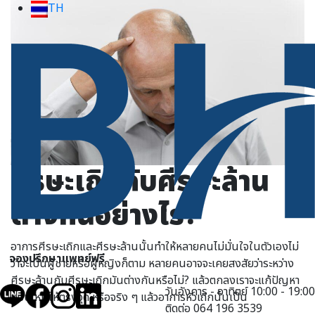
TH
ศีรษะเถิกกับศีรษะล้าน
ต่างกันอย่างไร?
อาการศีรษะเถิกและศีรษะล้านนั้นทำให้หลายคนไม่มั่นใจในตัวเองไม่
จองปรึกษาแพทย์ฟรี
ว่าจะเป็นผู้ชายหรือผู้หญิงก็ตาม หลายคนอาจจะเคยสงสัยว่าระหว่าง
ศีรษะล้านกับศีรษะเถิกมันต่างกันหรือไม่? แล้วตกลงเราจะแก้ปัญหา
วันอังคาร - อาทิตย์ 10:00 - 19:00
แบบไหนให้ตรงจุด หรือจริง ๆ แล้วอาการหัวเถิกนั้นเป็น
ติดต่อ 064 196 3539