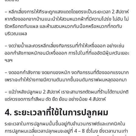
– หลีกเลี่ยงการให้ศีรษะถูกแสงแดดโดยตรงเป็นระยะเวลา 2 สัปดาห์
หากต้องออกจากบ้านแนะนำให้สวมหมวกผ้าที่มีความโปร่ง ไม่อับ ไม่
รัดหรือกดทับแผล และห้ามสวมหมวกกันน๊อคหรือหมวกที่กดทับ
บริเวณแผล
– งดว่ายน้ำและควรหลีกเลี่ยงกิจกรรมที่ทำให้เหงื่อออก อย่างเช่น
ออกกำลังกายหนักจนมีเหงื่อออก การไปในที่ที่แออัดมีฝุ่นควันเยอะ
ฯลฯ
– งดออกกำลังกาย งดยกของหนัก งดกิจกรรมที่ต้องออกแรงมาก
เพราะจะทำให้ร่างกายมีความดันมากขึ้นจนดันกราฟผมหลุดออกมา
– แม้ว่าหลังปลูกผม 2 สัปดาห์ เราจะสามารถตัดผมที่ร้านได้ตามปกติ
แต่ควรงดการทำสีผม ดัด ยืด ย้อม อย่างน้อย 4 สัปดาห์
4.
ระยะเวลาที่ใช้ในการปลูกผม
ระยะเวลาในการปลูกผมนั้นขึ้นอยู่กับจำนวนกราฟต์และเทคนิคใน
การปลูกผมเฉลี่ยเวลาปลุกผมจะอยู่ที่ 4 – 8 ชั่วโมง ยิ่งเวลานานเท่า