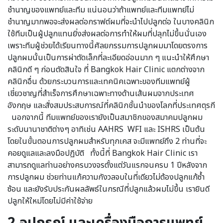
ชำนาญของแพทย์และทีม แน่นอนว่าถ้าแพทย์และทีมแพทย์ไม่
ชำนาญมากพอจะส่งผลต่อกราฟต์ผมที่จะนำไปปลูกต่อ ในบางคลินิก
ใช้ทีมเป็นผู้ปลูกแทนยิ่งส่งผลต่อการทำให้ผมที่ปลุกไม่ขึ้นนั่นเอง
เพราะทีมผู้ช่วยได้เรียนทางนี้ศัลยกรรมการปลูกผมมาโดยตรงการ
ปลูกผมนั้นเป็นการผ่าตัดเล็กที่ละเอียดอ่อนมาก ๆ แนะนำให้ศึกษา
คลินิกดี ๆ ก่อนตัดสินใจ ที่ Bangkok Hair Clinic แตกต่างจาก
คลินิกอื่น ด้วยกระบวนการและเทคนิคเฉพาะของทีมแพทย์ผู้
เชี่ยวชาญที่สำเร็จการศึกษาเฉพาะทางด้านเส้นผมจากประเทศ
อังกฤษ และสั่งสมประสบการณ์ที่คลินิกชั้นนำของโลกที่ประเทศตุรกี
นอกจากนี้ ทีมแพทย์ของเรายังเป็นสมาชิกของสมาคมปลูกผม
ระดับนานาชาติต่างๆ อาทิเช่น AAHRS WFI และ ISHRS เป็นต้น
โดยในขั้นตอนการปลูกผมสำหรับทุกเคส จะมีแพทย์ถึง 2 ท่านที่จะ
คอยดูแลและลงมือปฏิบัติ ทั้งนี้ที่ Bangkok Hair Clinic เรา
สามารถดูแลท่านอย่างครบวงจรตั้งแต่วันแรกจนครบ 1 ปีหลังจาก
การปลูกผม ช่วยท่านแก้ความกังวลจบในที่เดียวไม่ต้องปลูกแก้ซ้ำ
ซ้อน และยังรับประกันผลลัพธ์ในกรณีที่ปลูกแล้วผมไม่ขึ้น เรายินดี
ปลูกให้ใหม่โดยไม่มีค่าใช้จ่าย