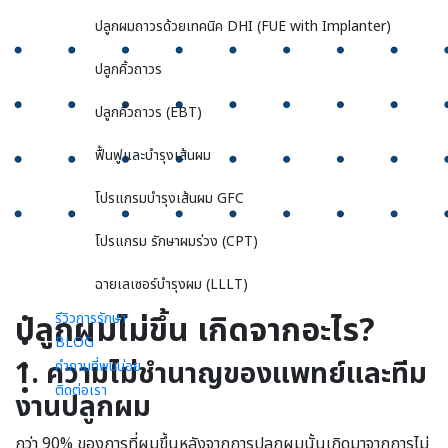
ปลูกผมถาวรด้วยเทคนิค DHI (FUE with Implanter)
ปลูกคิ้วถาวร
ปลูกคิ้วถาวร (EBT)
ฟื้นฟูและบำรุงเส้นผม
โปรแกรมบำรุงเส้นผม GFC
โปรแกรม รักษาผมร่วง (CPT)
ฉายเลเซอร์บำรุงผม (LLLT)
ปลูกผมไม่ขึ้น เกิดจากอะไร?
รีวิวการรักษา
BLOG
1.
ความไม่ชำนาญของแพทย์และทีม
คำถามที่พบบ่อย
ติดต่อเรา
งานปลูกผม
กว่า 90% ของการที่ผมขึ้นหลังจากการปลูกผมนั้นเกิดมาจากการไม่