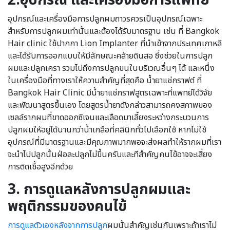
2.อุปกรณ์ และเครื่องมือการแพทย์
อุปกรณ์และเครื่องมือการปลูกผมถาวรควรเป็นอุปกรณ์เฉพาะ
สำหรับการปลูกผมเท่านั้นและต้องได้รับมาตรฐาน เช่น ที่ Bangkok
Hair clinic ใช้ปากกา Lion Implanter ที่นำเข้าจากประเทศเกาหลี
และได้รับการออกแบบให้มีลักษณะคล้ายดินสอ ซึ่งช่วยในการปลูก
ผมและปลูกเครา รวมไปถึงการปลูกขนในบริเวณอื่นๆ ได้ และหนึ่ง
ในเครื่องมือที่ทางเราให้ความสำคัญที่สุดคือ น้ำยาแช่กราฟต์ ที่
Bangkok Hair Clinic มีน้ำยาแช่กราฟสูตรเฉพาะที่แพทย์ได้วิจัย
และพัฒนาสูตรขึ้นเอง โดยสูตรน้ำยาดังกล่าวสามารถคงสภาพของ
เซลล์รากผมที่ขาดออกซิเจนและเลือดมาเลี้ยงระหว่างกระบวนการ
ปลูกผมให้อยู่ได้นานกว่าน้ำเกลือที่คลินิกทั่วไปเลือกใช้ หากไม่ใช้
อุปกรณ์ที่มีมาตรฐานและมีคุณภาพมากพอจะส่งผลทำให้รากผมที่เรา
จะนำไปปลูกนั้นฝ่อละปลูกไม่ขึ้นครับและทีสำคัญคนไข้อาจจะเสี่ยง
การติดเชื้อสูงอีกด้วย
3. การดูแลหลังการปลูกผมและ
พฤติกรรมของคนไข้
การดูแลตัวเองหลังจากการปลูก
ผมนั้นสำคัญเช่นกันเพราะถ้าเราไม่