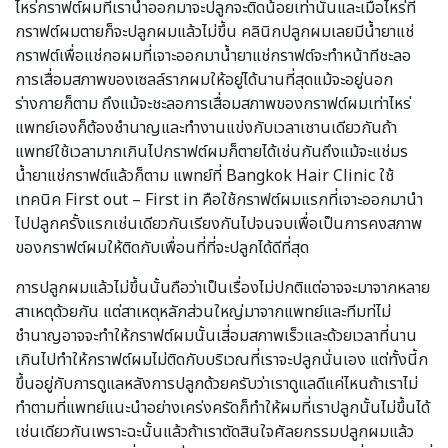
ไหร่กราฟต์ผมที่เรานำออกมาจะปลูกจะติดน้อยเท่านั้นและเมื่อไหร่ที่
กราฟต์ผมตายก็จะปลูกผมแล้วไม่ขึ้น คลินิกปลูกผมเลยมีน้ำยาแช่
กราฟต์เพื่อแช่กอผมที่เจาะออกมาน้ำยาแช่กราฟต์จะทำหน้าทีชะลอ
การเสื่อมสภาพของเซลล์รากผมให้อยู่ได้นานที่สุดแม้จะอยู่นอก
ร่างกายก็ตาม ถึงแม้จะชะลอการเสื่อมสภาพของกราฟต์ผมเท่าไหร่
แพทย์เองก็ต้องชำนาญและทำงานแข่งกับเวลาเชานเดียวกันถ้า
แพทย์ใช้เวลามากเกินไปกราฟต์ผมก็ตายได้เช่นกันถึงแม้จะแช่มร
น้ำยาแช่กราฟต์แล้วก็ตาม แพทย์ที่ Bangkok Hair Clinic ใช้
เทคนิค First out – First in คือใช้กราฟต์ผมแรกที่เจาะออกมานำ
ไปปลูกครั้งแรกเช่นเดียวกันเรียงกันไปจนจบเพื่อเป็นการคงสภาพ
ของกราฟต์ผมให้ติดกับเพื่อนที่ที่จะปลูกได้ดีที่สุด
การปลูกผมแล้วไม่ขึ้นนั้นถือว่าเป็นเรื่องไม่ปกติแต่อาจจะมาจากหลาย
สาเหตุด้วยกัน แต่สาเหตุหลักส่วนใหญ่มาจากแพทย์และทีมท่ไม่
ชำนาญอาจจะทำให้กราฟต์ผมนั้นเสี่อมสภาพเร็วและด้วยเวลาที่นาน
เกินไปทำให้กราฟต์ผมไม่ติดกับบริเวณที่เราจะปลูกนั่นเอง แต่ทั้งนี้ก
ขึ้นอยู่กับการดูแลหลังการปลูกด้วยครับว่าเราดูแลดีแค่ไหนถ้าเราไม่
ทำตามที่แพทย์แนะนำอย่างเคร่งครัดก็ทำให้ผมที่เราปลูกนั้นไม่ขึ้นได้
เช่นเดียวกันเพราะฉะนั้นแล้วถ้าเราตัดสินใจศัลยกรรมปลูกผมแล้ว