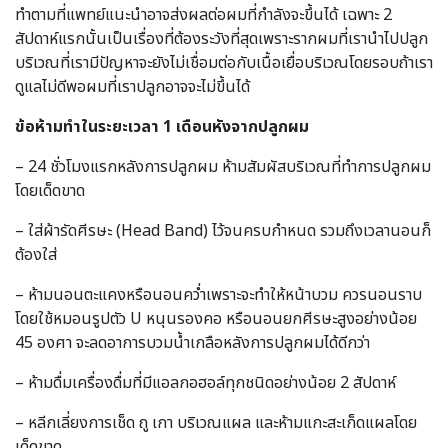
ทำตามที่แพทย์แนะนำอาจส่งผลต่อผมที่กำลังจะขึ้นได้ เฉพาะ 2
สัปดาห์แรกนั้นเป็นเรื่องที่ต้องระวังที่สุดเพราะรากผมที่เรานำไปปลูก
บริเวณที่เรามีปัญหาจะยังไม่เชื่อมต่อกับเนื้อเยื่อบริเวณโดยรอบถ้าเรา
ดูแลไม่ดีพอผมที่เราปลูกอาจจะไม่ขึ้นได้
ข้อห้ามทำในระยะเวลา 1 เดือนหังจากปลูกผม
– 24 ชั่วโมงแรกหลังการปลูกผม ห้ามสัมผัสบริเวณที่ทำการปลูกผม
โดยเด็ดขาด
– ใส่ผ้ารัดศีรษะ (Head Band) ไว้จนครบกำหนด รวมถึงเวลานอนก็
ต้องใส่
– ห้ามนอนตะแคงหรือนอนคว่ำเพราะจะทำให้หน้าบวม ควรนอนราบ
โดยใช้หมอนรูปตัว U หนุนรองคอ หรือนอนยกศีรษะสูงอย่างน้อย
45 องศา จะลดอาการบวมน้ำเกลือหลังการปลูกผมได้ดีกว่า
– ห้ามดื่มเครื่องดื่มที่มีแอลกอฮอล์ทุกชนิดอย่างน้อย 2 สัปดาห์
– หลีกเลี่ยงการเช็ด ถู เกา บริเวณแผล และห้ามแกะสะเก็ดแผลโดย
เด็ดขาด