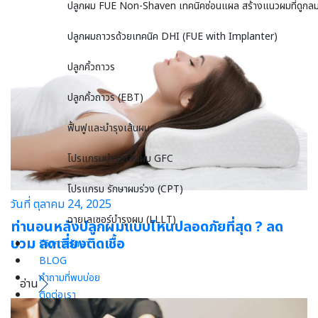
ปลูกผม FUE Non-Shaven เทคนิคซ่อนแผล สร้างแนวผมที่ดูกลม
ปลูกผมถาวรด้วยเทคนิค DHI (FUE with Implanter)
ปลูกคิ้วถาวร
ปลูกคิ้วถาวร (EBT)
ฟื้นฟูและบำรุงเส้นผม
โปรแกรมบำรุงเส้นผม GFC
โปรแกรม รักษาผมร่วง (CPT)
วันที่ ตุลาคม 24, 2025
ฉายเลเซอร์บำรุงผม (LLLT)
ท่านอนหลังปลูกผมแบบไหนปลอดภัยที่สุด ? ลด
บวม ลดเสี่ยงติดเชื้อ
รีวิวการรักษา
BLOG
คำถามที่พบบ่อย
อ่าน
ติดต่อเรา