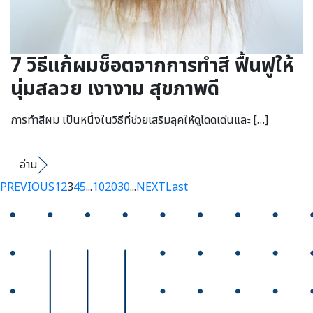
7 วิธีแก้ผมช็อตจากการทำสี ฟื้นฟูให้
นุ่มสลวย เงางาม สุขภาพดี
การทำสีผม เป็นหนึ่งในวิธีที่ช่วยเสริมลุคให้ดูโดดเด่นและ […]
อ่าน
PREVIOUS
1
2
3
4
5
...
10
20
30
...
NEXT
Last