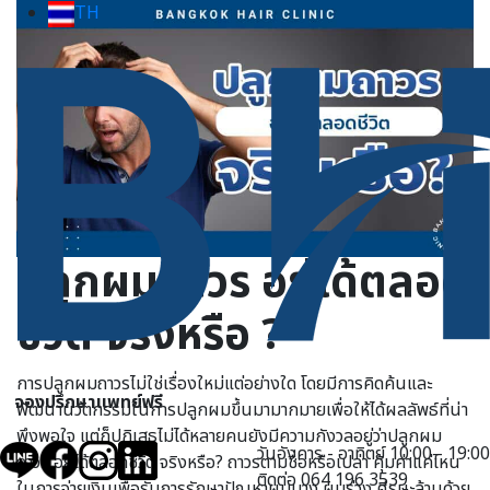
TH
ปลูกผมถาวร อยู่ได้ตลอด
ชีวิต จริงหรือ ?
การปลูกผมถาวรไม่ใช่เรื่องใหม่แต่อย่างใด โดยมีการคิดค้นและ
จองปรึกษาแพทย์ฟรี
พัฒนานวัตกรรมในการปลูกผมขึ้นมามากมายเพื่อให้ได้ผลลัพธ์ที่น่า
พึงพอใจ แต่ก็ปฏิเสธไม่ได้หลายคนยังมีความกังวลอยู่ว่าปลูกผม
วันอังคาร - อาทิตย์ 10:00 - 19:00
ถาวร อยู่ได้ตลอดชีวิต จริงหรือ? ถาวรตามชื่อหรือเปล่า คุ้มค่าแค่ไหน
ติดต่อ 064 196 3539
ในการจ่ายเงินเพื่อรับการรักษาปัญหาผมบาง ผมร่วง ศีรษะล้านด้วย