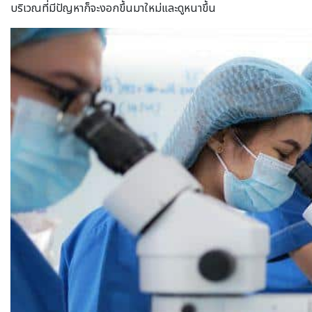
บริเวณที่มีปัญหาก็จะงอกขึ้นมาใหม่และดูหนาขึ้น