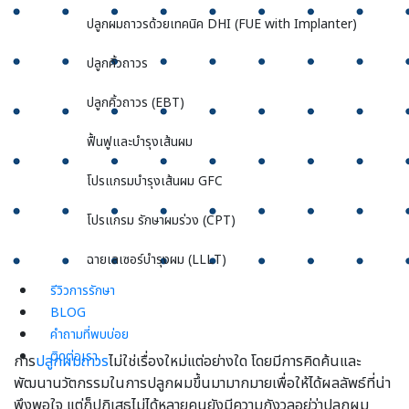
ปลูกผมถาวรด้วยเทคนิค DHI (FUE with Implanter)
ปลูกคิ้วถาวร
ปลูกคิ้วถาวร (EBT)
ฟื้นฟูและบำรุงเส้นผม
โปรแกรมบำรุงเส้นผม GFC
โปรแกรม รักษาผมร่วง (CPT)
ฉายเลเซอร์บำรุงผม (LLLT)
รีวิวการรักษา
BLOG
คำถามที่พบบ่อย
ติดต่อเรา
การ
ปลูกผมถาวร
ไม่ใช่เรื่องใหม่แต่อย่างใด โดยมีการคิดค้นและ
พัฒนานวัตกรรมในการปลูกผมขึ้นมามากมายเพื่อให้ได้ผลลัพธ์ที่น่า
พึงพอใจ แต่ก็ปฏิเสธไม่ได้หลายคนยังมีความกังวลอยู่ว่าปลูกผม