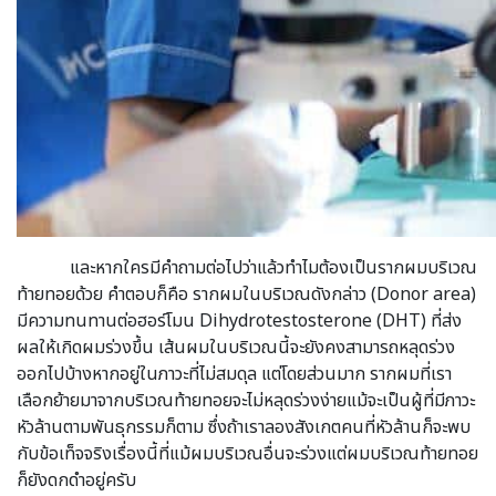
และหากใครมีคำถามต่อไปว่าแล้วทำไมต้องเป็นรากผมบริเวณ
ท้ายทอยด้วย คำตอบก็คือ รากผมในบริเวณดังกล่าว (Donor area)
มีความทนทานต่อฮอร์โมน Dihydrotestosterone (DHT) ที่ส่ง
ผลให้เกิดผมร่วงขึ้น เส้นผมในบริเวณนี้จะยังคงสามารถหลุดร่วง
ออกไปบ้างหากอยู่ในภาวะที่ไม่สมดุล แต่โดยส่วนมาก รากผมที่เรา
เลือกย้ายมาจากบริเวณท้ายทอยจะไม่หลุดร่วงง่ายแม้จะเป็นผู้ที่มีภาวะ
หัวล้านตามพันธุกรรมก็ตาม ซึ่งถ้าเราลองสังเกตคนที่หัวล้านก็จะพบ
กับข้อเท็จจริงเรื่องนี้ที่แม้ผมบริเวณอื่นจะร่วงแต่ผมบริเวณท้ายทอย
ก็ยังดกดำอยู่ครับ