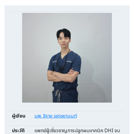
ผู้เขียน
นพ. จิรายุ เจตชยานนท์
ประวัติ
แพทย์ผู้เชี่ยวชาญการปลูกผมเทคนิค DHI จบ