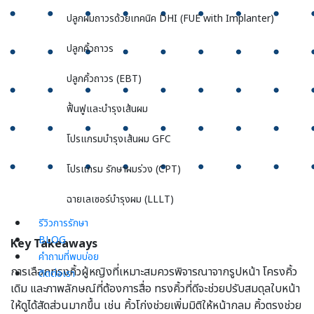
ปลูกผมถาวรด้วยเทคนิค DHI (FUE with Implanter)
ปลูกคิ้วถาวร
ปลูกคิ้วถาวร (EBT)
ฟื้นฟูและบำรุงเส้นผม
โปรแกรมบำรุงเส้นผม GFC
โปรแกรม รักษาผมร่วง (CPT)
ฉายเลเซอร์บำรุงผม (LLLT)
รีวิวการรักษา
BLOG
Key Takeaways
คำถามที่พบบ่อย
การเลือกทรงคิ้วผู้หญิงที่เหมาะสมควรพิจารณาจากรูปหน้า โครงคิ้ว
ติดต่อเรา
เดิม และภาพลักษณ์ที่ต้องการสื่อ ทรงคิ้วที่ดีจะช่วยปรับสมดุลใบหน้า
ให้ดูได้สัดส่วนมากขึ้น เช่น คิ้วโก่งช่วยเพิ่มมิติให้หน้ากลม คิ้วตรงช่วย