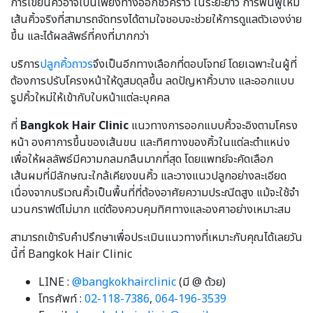
การเขียนคิ้วอาจเป็นเพียงทางออกชั่วคราว ในระยะยาว การฟื้นฟูให้มี
เส้นคิ้วจริงที่สามารถจัดทรงได้ตามใจชอบจะช่วยให้การดูแลตัวเองง่าย
ขึ้น และได้ผลลัพธ์ที่คงที่มากกว่า
บริการ
ปลูกคิ้วถาวร
จึงเป็นอีกทางเลือกที่ตอบโจทย์ โดยเฉพาะในผู้ที่
ต้องการปรับโครงหน้าให้ดูสมดุลขึ้น ลดปัญหาคิ้วบาง และออกแบบ
รูปคิ้วใหม่ให้เข้ากับใบหน้าแต่ละบุคคล
ที่
Bangkok Hair Clinic
แนวทางการออกแบบคิ้วจะอิงตามโครง
หน้า องศาการขึ้นของเส้นขน และทิศทางของคิ้วในแต่ละตำแหน่ง
เพื่อให้ผลลัพธ์มีความกลมกลืนมากที่สุด โดยแพทย์จะคัดเลือก
เส้นผมที่มีลักษณะใกล้เคียงขนคิ้ว และวางแนวปลูกอย่างละเอียด
เนื่องจากบริเวณคิ้วเป็นพื้นที่ที่ต้องอาศัยความประณีตสูง แม้จะใช้จำ
นวนกราฟต์ไม่มาก แต่ต้องควบคุมทิศทางและองศาอย่างเหมาะสม
สามารถเข้ารับคำปรึกษาเพื่อประเมินแนวทางที่เหมาะกับคุณได้เลยวัน
นี้ที่ Bangkok Hair Clinic
LINE :
@bangkokhairclinic
(มี @ ด้วย)
โทรศัพท์ :
02-118-7386
,
064-196-3539