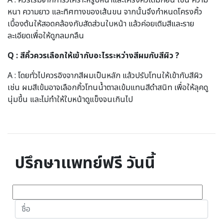
A : ควรเริ่มจากการวิเคราะห์รูปหน้าและโครงคิ้วเดิมก่อน เช่น ความ
หนา ความยาว และทิศทางของเส้นขน จากนั้นจึงกำหนดโครงคิ้ว
เบื้องต้นให้สอดคล้องกับสัดส่วนใบหน้า แล้วค่อยเติมสีและราย
ละเอียดเพื่อให้ดูกลมกลืน
Q : สีคิ้วควรเลือกให้เข้ากับอะไรระหว่างสีผมกับสีผิว ?
A : โดยทั่วไปควรอิงจากสีผมเป็นหลัก แล้วปรับโทนให้เข้ากับสีผิว
เช่น ผมสีเข้มอาจเลือกคิ้วโทนน้ำตาลเข้มแทนสีดำสนิท เพื่อให้ลุคดู
นุ่มขึ้น และไม่ทำให้ใบหน้าดูแข็งจนเกินไป
ปรึกษาแพทย์ฟรี วันนี้