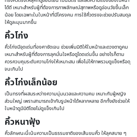
ทรงคิ้วตรงให้ลุคที่ดูอ่อนโยน เป็นมิตร และลดความแข็งของใบหน้า
ได้ดี เหมาะสำหรับผู้ที่ต้องการภาพลักษณ์สุภาพหรือดูอ่อนวัยขึ้นเล็ก
น้อย โดยเฉพาะในใบหน้าที่มีโครงคม การใช้คิ้วตรงจะช่วยปรับสมดุล
ให้ดูละมุนมากขึ้น
คิ้วโก่ง
คิ้วโก่งมีจุดเด่นที่องศาชัดเจน ช่วยเพิ่มมิติให้ใบหน้าและดวงตาดูคม
เหมาะสำหรับผู้ที่ต้องการลุคมั่นใจหรือดูโดดเด่นขึ้น อย่างไรก็ตาม
ควรควบคุมระดับความโก่งให้เหมาะสม เพื่อไม่ให้ภาพรวมดูแข็งหรือดุ
จนเกินไป
คิ้วโก่งเล็กน้อย
เป็นทรงที่ผสมระหว่างความนุ่มนวลและความคม เหมาะกับผู้หญิง
ส่วนใหญ่ เพราะสามารถเข้ากับรูปหน้าได้หลากหลาย อีกทั้งยังช่วยให้
ใบหน้าดูมีมิติโดยไม่ดูแข็งเกินไป
คิ้วหนาฟุ้ง
คิ้วลักษณะนี้เน้นความเป็นธรรมชาติของเส้นขนคิ้ว ให้ลุคสบาย ๆ