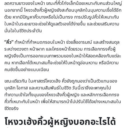
ลดความยาวของใบหน้า ขณะที่คิ้วโก่งเล็กน้อยเหมาะกับคนส่วนใหญ่
นอกจากนี้ โหงวเฮ้งคิ้วผู้หญิงยังสะท้อนบุคลิกในมุมความเชื่อได้อีก
ด้วย หากมีปัญหาคิ้วบางหรือไม่เป็นทรง การปรับรูปคิ้วให้เหมาะกับ
ใบหน้าในระยะยาวจะช่วยให้ดูแลตัวเองได้ง่ายขึ้น และช่วยเสริมความ
มั่นใจในชีวิตประจำวัน
“คิ้ว”
ทำหน้าที่กำหนดกรอบใบหน้า ช่วยสื่ออารมณ์ และสร้างสมดุล
ระหว่างดวงตา หน้าผาก และโครงหน้าโดยรวม การเลือกทรงคิ้วผู้
หญิงจึงเป็นการออกแบบภาพรวมของใบหน้าให้สอดคล้องกับแต่ละ
คน หากเลือกได้เหมาะสมก็จะช่วยให้ใบหน้าดูอ่อนหวาน หรือมีความ
คมชัดขึ้นอย่างแนบเนียน
ขณะเดียวกัน ในศาสตร์โหงวเฮ้ง คิ้วยังถูกมองว่าเป็นตัวแทนของ
บุคลิก โอกาส และความสัมพันธ์ในชีวิต วันนี้เราจึงจะพาคุณไป
ทำความเข้าใจทั้งมุมของโหงวเฮ้งคิ้วผู้หญิง และหลักการเลือกทรง
คิ้วที่เหมาะกับใบหน้า เพื่อให้สามารถนำไปปรับใช้ได้อย่างเหมาะสมใน
ชีวิตจริง
โหงวเฮ้งคิ้วผู้หญิงบอกอะไรได้