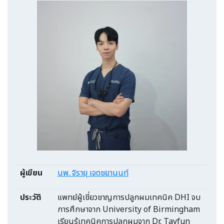
ผู้เขียน
นพ. จิรายุ เจตชยานนท์
ประวัติ
แพทย์ผู้เชี่ยวชาญการปลูกผมเทคนิค DHI จบ
การศึกษาจาก University of Birmingham
เรียนรู้เทคนิคการปลูกผมจาก Dr. Tayfun