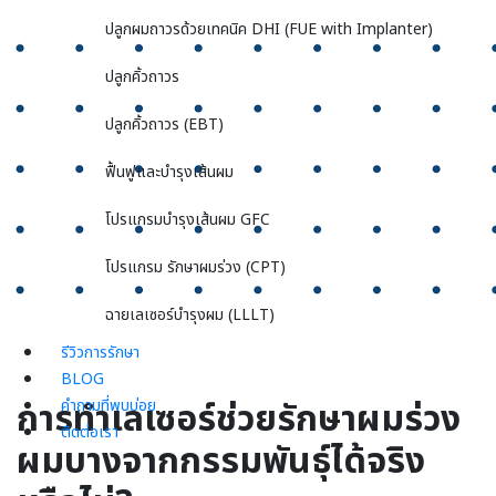
ปลูกผมถาวรด้วยเทคนิค DHI (FUE with Implanter)
ปลูกคิ้วถาวร
ปลูกคิ้วถาวร (EBT)
ฟื้นฟูและบำรุงเส้นผม
โปรแกรมบำรุงเส้นผม GFC
โปรแกรม รักษาผมร่วง (CPT)
ฉายเลเซอร์บำรุงผม (LLLT)
รีวิวการรักษา
BLOG
การทำเลเซอร์ช่วยรักษาผมร่วง
คำถามที่พบบ่อย
ติดต่อเรา
ผมบางจากกรรมพันธุ์ได้จริง