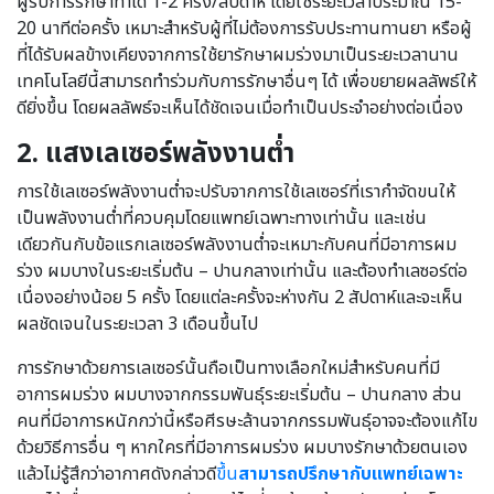
ผู้รับการรักษาทำได้ 1-2 ครั้ง/สัปดาห์ โดยใช้ระยะเวลาประมาณ 15-
20 นาทีต่อครั้ง เหมาะสำหรับผู้ที่ไม่ต้องการรับประทานทานยา หรือผู้
ที่ได้รับผลข้างเคียงจากการใช้ยารักษาผมร่วงมาเป็นระยะเวลานาน
เทคโนโลยีนี้สามารถทำร่วมกับการรักษาอื่นๆ ได้ เพื่อขยายผลลัพธ์ให้
ดียิ่งขึ้น โดยผลลัพธ์จะเห็นได้ชัดเจนเมื่อทำเป็นประจำอย่างต่อเนื่อง
2.
แสงเลเซอร์พลังงานต่ำ
การใช้เลเซอร์พลังงานต่ำจะปรับจากการใช้เลเซอร์ที่เรากำจัดขนให้
เป็นพลังงานต่ำที่ควบคุมโดยแพทย์เฉพาะทางเท่านั้น และเช่น
เดียวกันกับข้อแรกเลเซอร์พลังงานต่ำจะเหมาะกับคนที่มีอาการผม
ร่วง ผมบางในระยะเริ่มต้น – ปานกลางเท่านั้น และต้องทำเลซอร์ต่อ
เนื่องอย่างน้อย 5 ครั้ง โดยแต่ละครั้งจะห่างกัน 2 สัปดาห์และจะเห็น
ผลชัดเจนในระยะเวลา 3 เดือนขึ้นไป
การรักษาด้วยการเลเซอร์นั้นถือเป็นทางเลือกใหม่สำหรับคนที่มี
อาการผมร่วง ผมบางจากกรรมพันธุ์ระยะเริ่มต้น – ปานกลาง ส่วน
คนที่มีอาการหนักกว่านี้หรือศีรษะล้านจากกรรมพันธุ์อาจจะต้องแก้ไข
ด้วยวิธีการอื่น ๆ หากใครที่มีอาการผมร่วง ผมบางรักษาด้วยตนเอง
แล้วไม่รู้สึกว่าอากาศดังกล่าวดี
ขึ้น
สามารถปรึกษากับแพทย์เฉพาะ