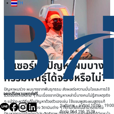
TH
เลเซอร์แก้ปัญหาผมบาง
กรรมพันธุ์ได้จริงหรือไม่?
ปัญหาผมร่วง ผมบางจากพันธุกรรม ส่งผลต่อความมั่นใจและการใช้
จองปรึกษาแพทย์ฟรี
ชีวิตของใครหลาย ๆ คนเนื่องจากปัญหาเหล่านี้บางคนไม่รู้สาเหตุจริง
ๆ แม้ว่าจะหาวิธีแก้ไขปัญหาด้วยตัวเองเช่น ใช้แชมพูสระผมสูตรแก้
วันอังคาร - อาทิตย์ 10:00 - 19:00
ผมร่วง เซรั่มแก้ผมร่วง วิตามินต่าง ๆ ก็ตามก็ยังไม่สามารถแก้ไข
ติดต่อ 064 196 3539
ปัญหาตรงนี้ได้อย่างมีประสิทธิภาพ ปัจจุบันนี้ในการแพทย์ได้มีการนำ