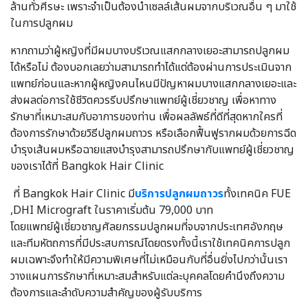
ล้านทั่วศีรษะ เพราะจำเป็นต้องนำเซลล์เส้นผมจากบริเวณอื่น ๆ มาใช้
ในการปลูกผม
หากถามว่าผู้หญิงที่มีผมบางบริเวณแสกกลางเยอะสามารถปลูกผม
ได้หรือไม่ ต้องบอกเลยว่ามสามารถทำได้แต่ต้องผ่านการประเมินจาก
แพทย์ก่อนและหากผู้หญิงคนไหนมีปัญหาผมบางแสกกลางเยอะและ
ส่งผลต่อการใช้ชีวิตควรรีบปรึกษาแพทย์ผู้เชี่ยวชาญ เพื่อหาทาง
รักษาที่เหมาะสมกับอาการของท่าน เพื่อผลลัพธ์ที่ดีที่สุดหากใครที่
ต้องการรักษาด้วยวิธีปลูกผมถาวร หรือเลือกฟื้นฟูรากผมด้วยการฉีด
บำรุงเส้นผมหรือฉายแสงบำรุงสามารถปรึกษากับแพทย์ผู้เชี่ยวชาญ
ของเราได้ที่ Bangkok Hair Clinic
ที่ Bangkok Hair Clinic มี
บริการปลูกผมถาวร
ทั้งเทคนิค FUE
,DHI Micrograft ในราคาเริ่มต้น 79,000 บาท
โดยแพทย์ผู้เชี่ยวชาญศัลยกรรมปลูกผมที่จบจากประเทศอังกฤษ
และทีมหัตถการที่มีประสบการณ์โดยตรงทั้งนี้เราใช้เทคนิคการปลูก
ผมเฉพาะจึงทำให้มีความพิเศษที่ไม่เหมือนกับที่อื่นยิ่งไปกว่านั้นเรา
วางแผนการรักษาที่เหมาะสมสำหรับแต่ละบุคคลโดยคำนึงถึงความ
ต้องการและลำดับความสำคัญของผู้รับบริการ