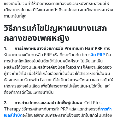
แรงเกินไป จนทำให้เกิดการระคายเคืองบริเวณหนังศีรษะส่งผลให้
เกิดอาการคัน และมีรังแค จนหนังศีรษะอักเสบ จนเกิดอาการผมร่วง
ตามมาในที่สุด
วิธีการแก้ไขปัญหาผมบางแสก
กลางของเพศหญิง
1.
การรักษาผมบางด้วยการฉีด Premium Hair PRP
การ
รักษาผมบางด้วยการฉีด PRP หรือที่เราเรียกกันว่าการ
ฉีด PRP
คือ
การนำเกล็ดเลือดเข้มข้นฉีดเข้าไปบนหนังศีรษะ ไม่เจ็บและเห็น
ผลลัพธ์ได้ชัดเจนและผลข้างเคียงน้อย โดยวิธีการก็คือเจาะเลือดของ
ผู้ที่จะทำเข้าไป เพื่อให้ได้เกล็ดเลือดที่เข้มข้นจะได้สารอาหารที่เส้นผม
ต้องการและ Growth Factor ที่จำเป็นต่อการสร้างผม และกระตุ้นให้
เกิดการสร้างเส้นเลือด เพื่อให้สารอาหารไปเลี้ยงเส้นผมได้ดีขึ้น แต่
ต้องทำการฉีดโดยแพทย์เท่านั้น
2.
การทำนวัตกรรมเซลล์บำบัดฟื้นฟูเส้นผม
Cell Plus
Therapy วิธีการคล้ายๆกับการทำ PRP แต่จะแตกต่างตรงที่
การทำ
เซลล์บำบัด
จะใช้เซลล์จากบนศีรษะเราที่แข็งแรงเข้าไปสกัดในเครื่อง