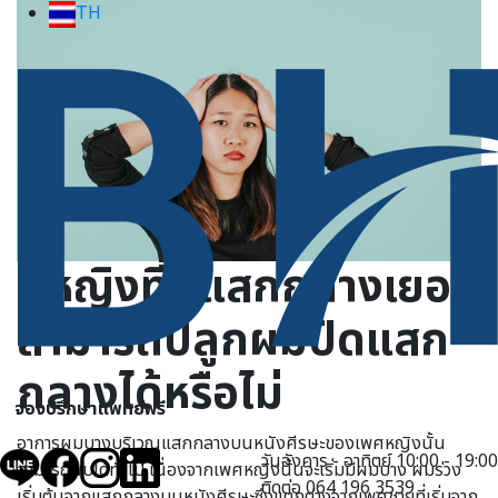
TH
ผู้หญิงที่มีแสกกลางเยอะ
สามารถปลูกผมปิดแสก
กลางได้หรือไม่
จองปรึกษาแพทย์ฟรี
อาการผมบางบริเวณแสกกลางบนหนังศีรษะของเพศหญิงนั้น
วันอังคาร - อาทิตย์ 10:00 - 19:00
สามารถพบได้ทั่วไป เนื่องจากเพศหญิงนั้นจะเริ่มมีผมบาง ผมร่วง
ติดต่อ 064 196 3539
เริ่มต้นจากแสกกลางบนหนังศีรษะซึ่งแตกต่างจากเพศชายที่เริ่มจาก