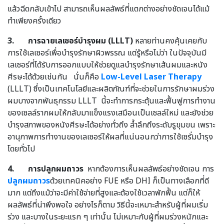
แล้วฉีดกลับเข้าไป สามารถเห็นผลลัพธ์ที่แตกต่างอย่างชัดเจนได้แม้
ทำเพียงครั้งเดียว
3.
การฉายเลเซอร์บำรุงผม (LLLT)
หลายท่านคงคุ้นเคยกับ
การใช้เลเซอร์เพื่อบำรุงรักษาผิวพรรณ แต่รู้หรือไม่ว่า ในปัจจุบันมี
เลเซอร์ที่ได้รับการออกแบบให้ช่วยดูแลบำรุงรักษาเส้นผมและหนัง
ศีรษะได้ด้วยเช่นกัน นั่นก็คือ
Low-Level Laser Therapy
(LLLT) ซึ่งเป็นเทคโนโลยีและผลิตภัณฑ์ที่จะช่วยในการรักษาผมร่วง
ผมบางจากพันธุกรรม LLLT นี้จะทำการกระตุ้นและฟื้นฟูการทำงาน
ของเซลล์รากผมให้กลับมาแข็งแรงเสมือนเป็นเซลล์ใหม่ และยังช่วย
บำรุงสภาพของหนังศีรษะได้อย่างทั่วถึง ล้ำลึกถึงระดับรูขุมขน เพราะ
อานุภาพการทำงานของเลเซอร์ให้ผลที่แน่นอนกว่าการใช้เซรั่มบำรุง
โดยทั่วไป
4.
การปลูกผมถาวร
หากต้องการเห็นผลลัพธ์อย่างชัดเจน การ
ปลูกผมถาวร
ด้วยเทคนิคอย่าง FUE หรือ DHI ก็เป็นทางเลือกที่ดี
มาก แต่ถึงแม้ว่าจะมีค่าใช้จ่ายที่สูงและต้องใช้เวลาพักฟื้น แต่ก็ให้
ผลลัพธ์ที่น่าพึงพอใจ อย่างไรก็ตาม วิธีนี้จะเหมาะสำหรับผู้ที่ผมเริ่ม
ร่วง และบางในระยะแรก ๆ เท่านั้น ไม่เหมาะกับผู้ที่ผมร่วงหนักและ