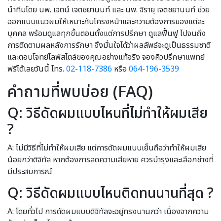
นำทีมโดย นพ. เจตน์ เจตชยานนท์ และ นพ. จิรายุ เจตชยานนท์ ช่วย
ออกแบบแนวผมให้เหมาะกับโครงหน้าและความต้องการของแต่ละ
บุคคล พร้อมดูแลทุกขั้นตอนตั้งแต่การปรึกษา ดูแลฟื้นฟู ไปจนถึง
การติดตามผลหลังการรักษา จึงมั่นใจได้ว่าผลลัพธ์จะดูเป็นธรรมชาติ
และตอบโจทย์ไลฟ์สไตล์ของคุณอย่างแท้จริง จองคิวปรึกษาแพทย์
ฟรีได้เลยวันนี้ โทร.
02-118-7386
หรือ
064-196-3539
คำถามที่พบบ่อย (FAQ)
Q: วิธีดัดผมแบบไหนที่ไม่ทำให้ผมเสีย
?
A: ไม่มีวิธีที่ไม่ทำให้ผมเสีย แต่การดัดผมแบบเย็นถือว่าทำให้ผมเสีย
น้อยกว่าดิจิทัล หากต้องการลดความเสียหาย ควรบำรุงและเลือกช่างที่
มีประสบการณ์
Q: วิธีดัดผมแบบไหนติดทนนานที่สุด ?
A: โดยทั่วไป การดัดผมแบบดิจิทัลจะอยู่ทรงนานกว่า เนื่องจากความ