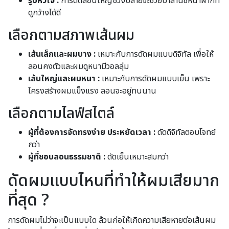
รูปหัวใจ :
การดัดลอนใหญ่ช่วงปลายจะช่วยบาลานซ์หน้าผากที่
ดูกว้างได้ดี
เลือกตามสภาพเส้นผม
เส้นเล็กและผมบาง :
เหมาะกับการดัดผมแบบดิจิทัล เพื่อให้
ลอนคงตัวและผมดูหนามีวอลลุ่ม
เส้นใหญ่และผมหนา :
เหมาะกับการดัดผมแบบเย็น เพราะ
โครงสร้างผมแข็งแรง ลอนจะอยู่ทนนาน
เลือกตามไลฟ์สไตล์
ผู้ที่ต้องการจัดทรงง่าย ประหยัดเวลา :
ดัดดิจิทัลตอบโจทย์
กว่า
ผู้ที่ชอบลอนธรรมชาติ :
ดัดเย็นเหมาะสมกว่า
ดัดผมแบบไหนที่ทำให้ผมเสียมาก
ที่สุด ?
การดัดผมไม่ว่าจะเป็นแบบใด ล้วนก่อให้เกิดความเสียหายต่อเส้นผม