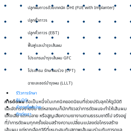
ปลูกผมถาวรด้วยเทคนิค DHI (FUE with Implanter)
ปลูกคิ้วถาวร
ปลูกคิ้วถาวร (EBT)
ฟื้นฟูและบำรุงเส้นผม
โปรแกรมบำรุงเส้นผม GFC
โปรแกรม รักษาผมร่วง (CPT)
ฉายเลเซอร์บำรุงผม (LLLT)
รีวิวการรักษา
BLOG
การดัดผม
ถือเป็นหนึ่งในเทคนิคยอดนิยมที่ช่วยปรับลุคให้ดูมีมิติ
คำถามที่พบบ่อย
และจัดทรงง่ายขึ้น แต่หลายคนก็มักกังวลว่าการดัดผมจะทำให้เส้นผม
ติดต่อเรา
แห้งเสีย แตกปลาย หรือสูญเสียความเงางามตามธรรมชาติไป จริงอยู่
ที่ว่าการดัดผมทุกครั้งย่อมสร้างความเปลี่ยนแปลงต่อโครงสร้าง
เส้นผม แต่หากเลือกวิธีที่เหมาะสมกับสภาพเส้นผมร่วมกับการดูแล