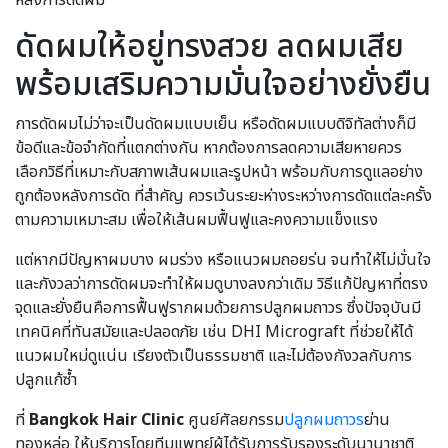
หลังการดัดผม
ดัดผมให้อยู่ทรงสวย ลดผมเสีย
พร้อมเสริมความมั่นใจอย่างยั่งยืน
การดัดผมไม่ว่าจะเป็นดัดผมแบบเย็น หรือดัดผมแบบดิจิทัลต่างก็มี
ข้อดีและข้อจำกัดที่แตกต่างกัน หากต้องการลดความเสียหายควร
เลือกวิธีที่เหมาะกับสภาพเส้นผมและรูปหน้า พร้อมกับการดูแลอย่าง
ถูกต้องหลังการดัด ที่สำคัญ ควรเว้นระยะห่างระหว่างการดัดแต่ละครั้ง
ตามความเหมาะสม เพื่อให้เส้นผมฟื้นฟูและคงความแข็งแรง
แต่หากมีปัญหาผมบาง ผมร่วง หรือแนวผมถอยร่น จนทำให้ไม่มั่นใจ
และกังวลว่าการดัดผมจะทำให้ผมดูบางลงกว่าเดิม วิธีแก้ปัญหาที่ตรง
จุดและยั่งยืนคือการฟื้นฟูรากผมด้วยการปลูกผมถาวร ซึ่งปัจจุบันมี
เทคนิคที่ทันสมัยและปลอดภัย เช่น DHI Micrograft ที่ช่วยให้ได้
แนวผมใหม่ดูแน่น เรียงตัวเป็นธรรมชาติ และไม่ต้องกังวลกับการ
ปลูกแก้ซ้ำ
ที่
Bangkok Hair Clinic
ศูนย์ศัลยกรรม
ปลูกผมถาวร
ย่าน
ทองหล่อ ให้บริการโดยทีมแพทย์ผู้ได้รับการรับรองระดับนานาชาติ