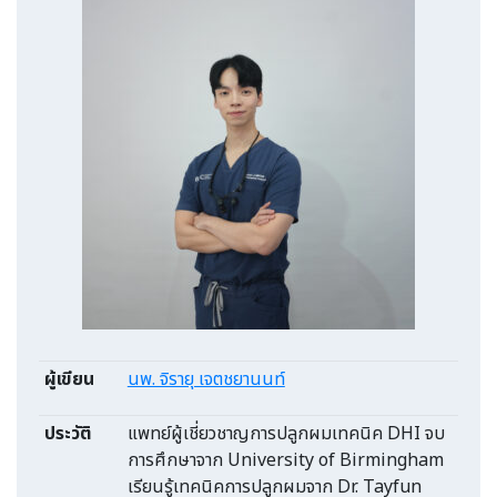
ผู้เขียน
นพ. จิรายุ เจตชยานนท์
ประวัติ
แพทย์ผู้เชี่ยวชาญการปลูกผมเทคนิค DHI จบ
การศึกษาจาก University of Birmingham
เรียนรู้เทคนิคการปลูกผมจาก Dr. Tayfun